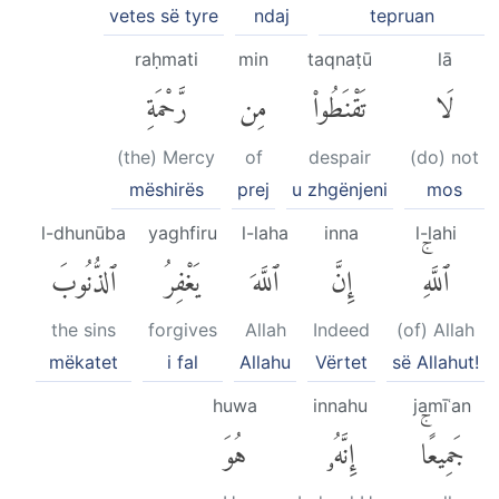
vetes së tyre
ndaj
tepruan
raḥmati
min
taqnaṭū
lā
لَا
تَقْنَطُوا۟
مِن
رَّحْمَةِ
(the) Mercy
of
despair
(do) not
mëshirës
prej
u zhgënjeni
mos
l-dhunūba
yaghfiru
l-laha
inna
l-lahi
ٱللَّهِۚ
إِنَّ
ٱللَّهَ
يَغْفِرُ
ٱلذُّنُوبَ
the sins
forgives
Allah
Indeed
(of) Allah
mëkatet
i fal
Allahu
Vërtet
së Allahut!
huwa
innahu
jamīʿan
جَمِيعًاۚ
إِنَّهُۥ
هُوَ