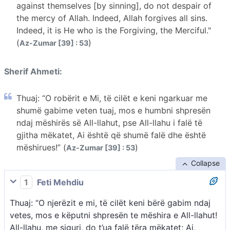
against themselves [by sinning], do not despair of
the mercy of Allah. Indeed, Allah forgives all sins.
Indeed, it is He who is the Forgiving, the Merciful."
(
)
Az-Zumar [39] : 53
Sherif Ahmeti:
Thuaj: “O robërit e Mi, të cilët e keni ngarkuar me
shumë gabime veten tuaj, mos e humbni shpresën
ndaj mëshirës së All-llahut, pse All-llahu i falë të
gjitha mëkatet, Ai është që shumë falë dhe është
mëshirues!” (
)
Az-Zumar [39] : 53
Collapse
1
Feti Mehdiu
Thuaj: “O njerëzit e mi, të cilët keni bërë gabim ndaj
vetes, mos e këputni shpresën te mëshira e All-llahut!
All-llahu, me siguri, do t’ua falë tëra mëkatet; Ai,