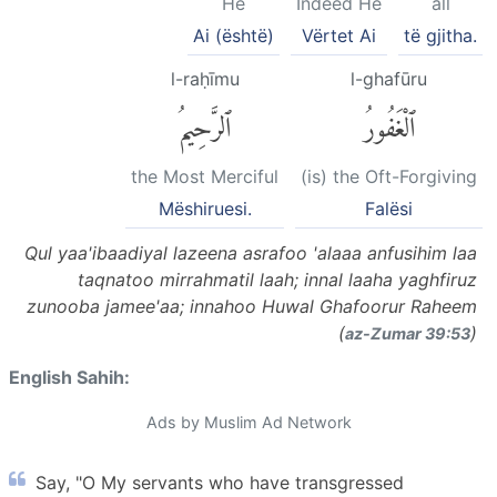
He
Indeed He
all
Ai (është)
Vërtet Ai
të gjitha.
l-raḥīmu
l-ghafūru
ٱلْغَفُورُ
ٱلرَّحِيمُ
the Most Merciful
(is) the Oft-Forgiving
Mëshiruesi.
Falësi
Qul yaa'ibaadiyal lazeena asrafoo 'alaaa anfusihim laa
taqnatoo mirrahmatil laah; innal laaha yaghfiruz
zunooba jamee'aa; innahoo Huwal Ghafoorur Raheem
(
)
az-Zumar 39:53
English Sahih:
Ads by Muslim Ad Network
Say, "O My servants who have transgressed