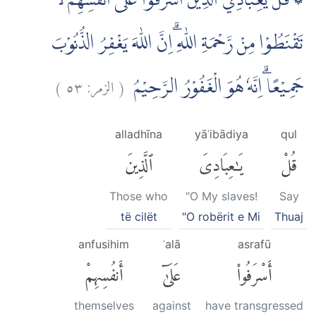
۞ قُلْ يٰعِبَادِيَ الَّذِيْنَ اَسْرَفُوْا عَلٰٓى اَنْفُسِهِمْ لَا
تَقْنَطُوْا مِنْ رَّحْمَةِ اللّٰهِ ۗاِنَّ اللّٰهَ يَغْفِرُ الذُّنُوْبَ
)
٥٣
الزمر:
(
جَمِيْعًا ۗاِنَّهٗ هُوَ الْغَفُوْرُ الرَّحِيْمُ
alladhīna
yāʿibādiya
qul
قُلْ
يَٰعِبَادِىَ
ٱلَّذِينَ
Those who
"O My slaves!
Say
të cilët
"O robërit e Mi
Thuaj
anfusihim
ʿalā
asrafū
أَسْرَفُوا۟
عَلَىٰٓ
أَنفُسِهِمْ
themselves
against
have transgressed