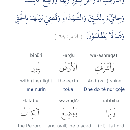
وَاَشْرَقَتِ الْاَرْضُ بِنُوْرِ رَبِّهَا وَوُضِعَ الْكِتٰبُ
وَجِايْۤءَ بِالنَّبِيّٖنَ وَالشُّهَدَاۤءِ وَقُضِيَ بَيْنَهُمْ بِالْحَقِّ
)
٦٩
الزمر:
(
وَهُمْ لَا يُظْلَمُوْنَ
binūri
l-arḍu
wa-ashraqati
وَأَشْرَقَتِ
ٱلْأَرْضُ
بِنُورِ
with (the) light
the earth
And (will) shine
me nurin
toka
Dhe do të ndriçojë
l-kitābu
wawuḍiʿa
rabbihā
رَبِّهَا
وَوُضِعَ
ٱلْكِتَٰبُ
the Record
and (will) be placed
(of) its Lord