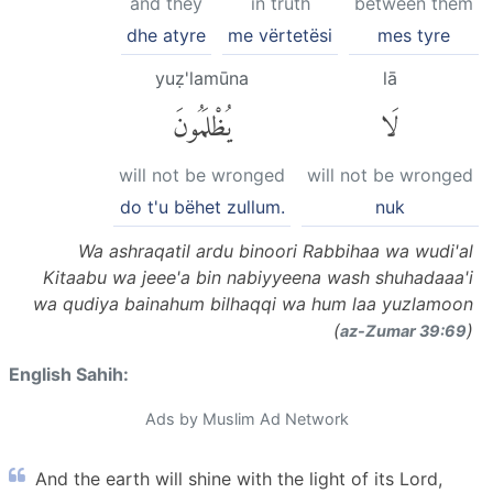
and they
in truth
between them
dhe atyre
me vërtetësi
mes tyre
yuẓ'lamūna
lā
لَا
يُظْلَمُونَ
will not be wronged
will not be wronged
do t'u bëhet zullum.
nuk
Wa ashraqatil ardu binoori Rabbihaa wa wudi'al
Kitaabu wa jeee'a bin nabiyyeena wash shuhadaaa'i
wa qudiya bainahum bilhaqqi wa hum laa yuzlamoon
(
)
az-Zumar 39:69
English Sahih:
Ads by Muslim Ad Network
And the earth will shine with the light of its Lord,