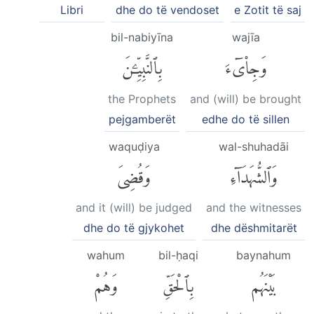
Libri
dhe do të vendoset
e Zotit të saj
bil-nabiyīna
wajīa
وَجِا۟ىٓءَ
بِٱلنَّبِيِّۦنَ
the Prophets
and (will) be brought
pejgamberët
edhe do të sillen
waquḍiya
wal-shuhadāi
وَٱلشُّهَدَآءِ
وَقُضِىَ
and it (will) be judged
and the witnesses
dhe do të gjykohet
dhe dëshmitarët
wahum
bil-ḥaqi
baynahum
بَيْنَهُم
بِٱلْحَقِّ
وَهُمْ