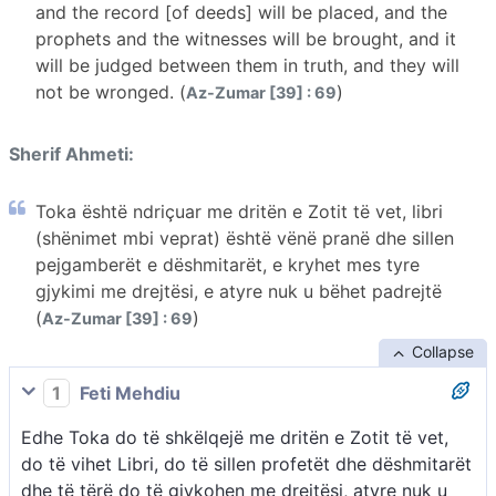
and the record [of deeds] will be placed, and the
prophets and the witnesses will be brought, and it
will be judged between them in truth, and they will
not be wronged. (
)
Az-Zumar [39] : 69
Sherif Ahmeti:
Toka është ndriçuar me dritën e Zotit të vet, libri
(shënimet mbi veprat) është vënë pranë dhe sillen
pejgamberët e dëshmitarët, e kryhet mes tyre
gjykimi me drejtësi, e atyre nuk u bëhet padrejtë
(
)
Az-Zumar [39] : 69
Collapse
1
Feti Mehdiu
Edhe Toka do të shkëlqejë me dritën e Zotit të vet,
do të vihet Libri, do të sillen profetët dhe dëshmitarët
dhe të tërë do të gjykohen me drejtësi, atyre nuk u