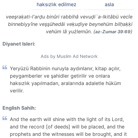
haksızlık edilmez
asla
veeşraḳati-l'arḍu binûri rabbihâ vevuḍi`a-lkitâbü vecîe
binnebiyyîne veşşühedâi veḳuḍiye beynehüm bilḥaḳḳi
vehüm lâ yużlemûn. (
)
az-Zumar 39:69
Diyanet Isleri:
Ads by Muslim Ad Network
Yeryüzü Rabbinin nuruyla aydınlanır, kitap açılır,
peygamberler ve şahidler getirilir ve onlara
haksızlık yapılmadan, aralarında adaletle hüküm
verilir.
English Sahih:
And the earth will shine with the light of its Lord,
and the record [of deeds] will be placed, and the
prophets and the witnesses will be brought, and it