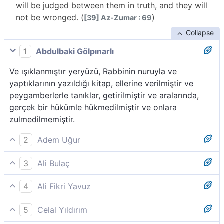
will be judged between them in truth, and they will
not be wronged. (
)
[39] Az-Zumar : 69
Collapse
1
Abdulbaki Gölpınarlı
Ve ışıklanmıştır yeryüzü, Rabbinin nuruyla ve
yaptıklarının yazıldığı kitap, ellerine verilmiştir ve
peygamberlerle tanıklar, getirilmiştir ve aralarında,
gerçek bir hükümle hükmedilmiştir ve onlara
zulmedilmemiştir.
2
Adem Uğur
Yeryüzü, Rabbinin nûru ile aydınlanır, kitap konulur,
3
Ali Bulaç
peygamberler ve şahitler getirilir ve aralarında
Yer, Rabbinin nuruyla parıldadı; (orta yere) kitap
hakkaniyetle hüküm verilir. Onlara asla zulmedilmez.
4
Ali Fikri Yavuz
kondu; peygamberler ve şahidler getirildi ve
Mahşer yeri, Rabbinin nuru (adaleti) ile aydınlanmıştır.
aralarında hak ile hüküm verildi, onlar haksızlığa
5
Celal Yıldırım
Kitab (amel defterleri sağ ve sol ellere) konmuş,
uğratılmazlar.