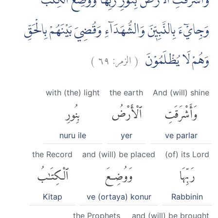
وَاَشْرَقَتِ الْاَرْضُ بِنُوْرِ رَبِّهَا وَوُضِعَ الْكِتٰبُ
وَجِايْۤءَ بِالنَّبِيّٖنَ وَالشُّهَدَاۤءِ وَقُضِيَ بَيْنَهُمْ بِالْحَقِّ
)
٦٩
الزمر:
(
وَهُمْ لَا يُظْلَمُوْنَ
with (the) light
the earth
And (will) shine
وَأَشْرَقَتِ
ٱلْأَرْضُ
بِنُورِ
nuru ile
yer
ve parlar
the Record
and (will) be placed
(of) its Lord
رَبِّهَا
وَوُضِعَ
ٱلْكِتَٰبُ
Kitap
ve (ortaya) konur
Rabbinin
the Prophets
and (will) be brought