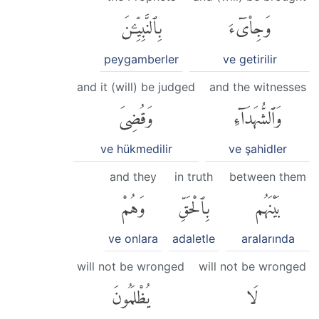
وَجِا۟ىٓءَ
بِٱلنَّبِيِّۦنَ
peygamberler
ve getirilir
and it (will) be judged
and the witnesses
وَٱلشُّهَدَآءِ
وَقُضِىَ
ve hükmedilir
ve şahidler
and they
in truth
between them
بَيْنَهُم
بِٱلْحَقِّ
وَهُمْ
ve onlara
adaletle
aralarında
will not be wronged
will not be wronged
لَا
يُظْلَمُونَ