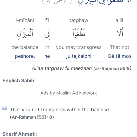
اَلَّا تَطْغَوْا فِى الْمِيْزَانِ
l-mīzāni
fī
taṭghaw
allā
أَلَّا
تَطْغَوْا۟
فِى
ٱلْمِيزَانِ
the balance
in
you may transgress
That not
peshore.
në
ju tejkaloni
Që të mos
Allaa tatghaw fil meezaan (
)
ar-Raḥmān 55:8
English Sahih:
Ads by Muslim Ad Network
That you not transgress within the balance.
(
)
Ar-Rahman [55] : 8
Sherif Ahmeti: