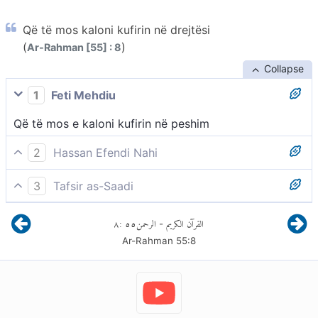
Që të mos kaloni kufirin në drejtësi
(
)
Ar-Rahman [55] : 8
Collapse
1
Feti Mehdiu
Që të mos e kaloni kufirin në peshim
2
Hassan Efendi Nahi
që ju të mos e shkelni atë.
3
Tafsir as-Saadi
...që ju të mos e shkelni atë. -
٨
:
٥٥
الرحمن
القرآن الكريم
-
Allahu e vuri peshoren e drejtësisë që njerëzit të mos
Ar-Rahman
55
:
8
kalojnë kufijtë e të mos shkelin të drejtat e njëri-
tjetrit. Nëse çështjet do të liheshin të gjykoheshin
thjesht sipas logjikës dhe gjykimit të tyre, atëherë do
të kishte shumë padrejtësi dhe do të shkatërroheshin
qiejt dhe Toka.