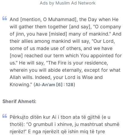
Ads by Muslim Ad Network
And [mention, O Muhammad], the Day when He
will gather them together [and say], "O company
of jinn, you have [misled] many of mankind." And
their allies among mankind will say, "Our Lord,
some of us made use of others, and we have
[now] reached our term which You appointed for
us." He will say, "The Fire is your residence,
wherein you will abide eternally, except for what
Allah wills. Indeed, your Lord is Wise and
Knowing." (
)
Al-An'am [6] : 128
Sherif Ahmeti:
Përkujto ditën kur Ai i tbon ata të gjithë (e u
thotë): “O grumbull i xhinve, ju mashtruat shumë
njerëz!” E nga njerëzit që ishin miq të tyre