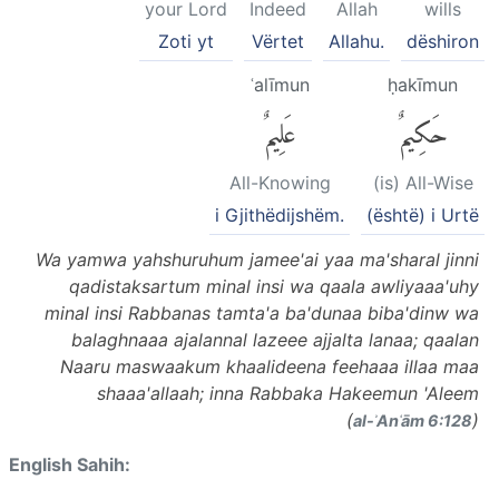
your Lord
Indeed
Allah
wills
Zoti yt
Vërtet
Allahu.
dëshiron
ʿalīmun
ḥakīmun
حَكِيمٌ
عَلِيمٌ
All-Knowing
(is) All-Wise
i Gjithëdijshëm.
(është) i Urtë
Wa yamwa yahshuruhum jamee'ai yaa ma'sharal jinni
qadistaksartum minal insi wa qaala awliyaaa'uhy
minal insi Rabbanas tamta'a ba'dunaa biba'dinw wa
balaghnaaa ajalannal lazeee ajjalta lanaa; qaalan
Naaru maswaakum khaalideena feehaaa illaa maa
shaaa'allaah; inna Rabbaka Hakeemun 'Aleem
(
)
al-ʾAnʿām 6:128
English Sahih: