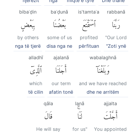
njerëzit
nga
miqtë e tyre
Dhe thanë
bibaʿḍin
baʿḍunā
is'tamtaʿa
rabbanā
رَبَّنَا
ٱسْتَمْتَعَ
بَعْضُنَا
بِبَعْضٍ
by others
some of us
profited
"Our Lord
nga të tjerë
disa nga ne
përfituan
"Zoti ynë
alladhī
ajalanā
wabalaghnā
وَبَلَغْنَآ
أَجَلَنَا
ٱلَّذِىٓ
which
our term
and we have reached
të cilin
afatin tonë
dhe ne arritëm
qāla
lanā
ajjalta
أَجَّلْتَ
لَنَاۚ
قَالَ
He will say
for us"
You appointed