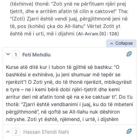
(tëxhinve) thonë: “Zoti ynë ne përfituam njëri prej
tjetrit, dhe e arritëm afatin të cilin e caktove!” Tha:
“(Zoti) Zjarri është vendi juaj, përgjithmonë jeni në
të, pos (kohës) çka do All-llahu” Vërtet Zotit yt
është më i urti, më i dijshmi (
)
Al-An'am [6] : 128
Collapse
1
Feti Mehdiu
Kurse atë ditë kur i tubon të gjithë së bashku: “O
bashkësi e exhinëve, ju jeni shumuar më tepër se
njerëzit”! O Zoti ynë, do të thonë njerëzit, mbikqyrësit
e tyre – ne i kemi bërë dobi njëri-tjetrit dhe kemi
arritur deri në afatin tonë që na e ke caktuar ti”. Do t’u
thotë: “Zjarri është vendbanimi i juaj, ku do të mbeteni
përgjithmonë”, në qoftë se All-llahu nuk dëshiron
ndryshe. Zoti yt është, njëmend, i urtë, i dijshëm
2
Hassan Efendi Nahi