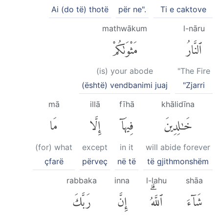
Ai (do të) thotë
për ne".
Ti e caktove
mathwākum
l-nāru
ٱلنَّارُ
مَثْوَىٰكُمْ
(is) your abode
"The Fire
(është) vendbanimi juaj
"Zjarri
mā
illā
fīhā
khālidīna
خَٰلِدِينَ
فِيهَآ
إِلَّا
مَا
(for) what
except
in it
will abide forever
çfarë
përveç
në të
të gjithmonshëm
rabbaka
inna
l-lahu
shāa
شَآءَ
ٱللَّهُۗ
إِنَّ
رَبَّكَ