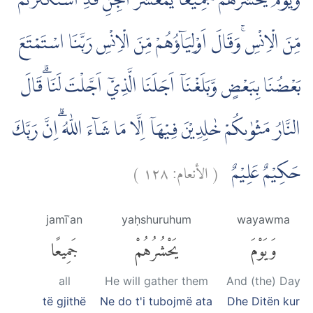
وَيَوْمَ يَحْشُرُهُمْ جَمِيْعًاۚ يٰمَعْشَرَ الْجِنِّ قَدِ اسْتَكْثَرْتُمْ
مِّنَ الْاِنْسِ ۚوَقَالَ اَوْلِيَاۤؤُهُمْ مِّنَ الْاِنْسِ رَبَّنَا اسْتَمْتَعَ
بَعْضُنَا بِبَعْضٍ وَّبَلَغْنَآ اَجَلَنَا الَّذِيْٓ اَجَّلْتَ لَنَا ۗقَالَ
النَّارُ مَثْوٰىكُمْ خٰلِدِيْنَ فِيْهَآ اِلَّا مَا شَاۤءَ اللّٰهُ ۗاِنَّ رَبَّكَ
)
١٢٨
الأنعام:
(
حَكِيْمٌ عَلِيْمٌ
jamīʿan
yaḥshuruhum
wayawma
وَيَوْمَ
يَحْشُرُهُمْ
جَمِيعًا
all
He will gather them
And (the) Day
të gjithë
Ne do t'i tubojmë ata
Dhe Ditën kur