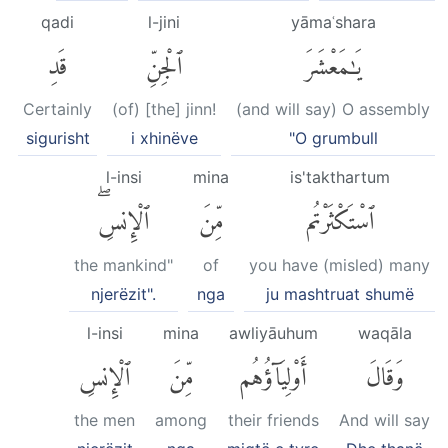
qadi
l-jini
yāmaʿshara
يَٰمَعْشَرَ
ٱلْجِنِّ
قَدِ
Certainly
(of) [the] jinn!
(and will say) O assembly
sigurisht
i xhinëve
"O grumbull
l-insi
mina
is'takthartum
ٱسْتَكْثَرْتُم
مِّنَ
ٱلْإِنسِۖ
the mankind"
of
you have (misled) many
njerëzit".
nga
ju mashtruat shumë
l-insi
mina
awliyāuhum
waqāla
وَقَالَ
أَوْلِيَآؤُهُم
مِّنَ
ٱلْإِنسِ
the men
among
their friends
And will say