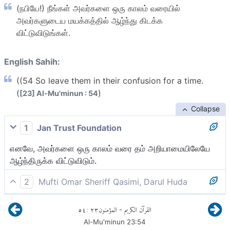
(நபியே!) நீங்கள் அவர்களை ஒரு காலம் வரையில்
அவர்களுடைய மயக்கத்தில் ஆழ்ந்து கிடக்க
விட்டுவிடுங்கள்.
English Sahih:
((54 So leave them in their confusion for a time.
(
)
[23] Al-Mu'minun : 54
Collapse
1
Jan Trust Foundation
எனவே, அவர்களை ஒரு காலம் வரை தம் அறியாமையிலேயே
ஆழ்ந்திருக்க விட்டுவிடும்.
2
Mufti Omar Sheriff Qasimi, Darul Huda
ஆகவே, (நபியே!) அவர்களை அவர்களுடைய வழிகேட்டில்
٥٤
:
٢٣
المؤمنون
القرآن الكريم
-
(சிறிது) காலம் வரை விட்டு விடுவீராக!
Al-Mu'minun
23
:
54