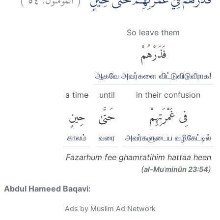
فَذَرْهُمْ فِيْ غَمْرَتِهِمْ حَتّٰى حِيْنٍ
So leave them
فَذَرْهُمْ
ஆகவே அவர்களை விட்டுவிடுவீராக!
a time
until
in their confusion
فِى غَمْرَتِهِمْ
حَتَّىٰ
حِينٍ
காலம்
வரை
அவர்களுடைய வழிகேட்டில்
Fazarhum fee ghamratihim hattaa heen
(
)
al-Muʾminūn 23:54
Abdul Hameed Baqavi:
Ads by Muslim Ad Network