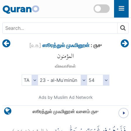
Skip to main content
Quran
O
[
௨௩
]
ஸூரத்துல் முஃமினூன்
: ௫௪
المؤمنون
விசுவாசிகள்
Ads by Muslim Ad Network
ஸூரத்துல் முஃமினூன் வசனம் ௫௪
)
٥٤
المؤمنون:
(