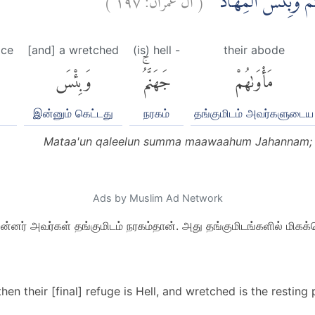
َّمُ ۗوَبِئْسَ الْمِهَادُ
ace
[and] a wretched
(is) hell -
their abode
مَأْوَىٰهُمْ
جَهَنَّمُۚ
وَبِئْسَ
இன்னும் கெட்டது
நரகம்
தங்குமிடம் அவர்களுடைய
Mataa'un qaleelun summa maawaahum Jahannam; w
Ads by Muslim Ad Network
பின்னர் அவர்கள் தங்குமிடம் நரகம்தான். அது தங்குமிடங்களில் மிகக்
then their [final] refuge is Hell, and wretched is the resting 