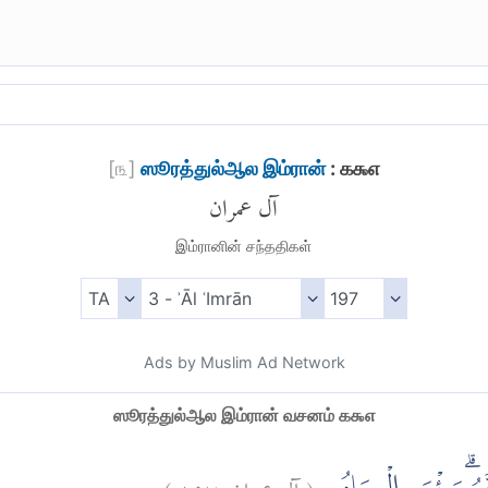
[
௩
]
ஸூரத்துல்ஆல இம்ரான்
: ௧௯௭
آل عمران
இம்ரானின் சந்ததிகள்
Ads by Muslim Ad Network
ஸூரத்துல்ஆல இம்ரான் வசனம் ௧௯௭
)
١٩٧
آل عمران:
(