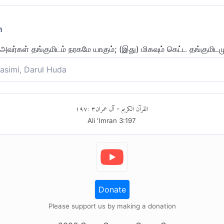
n
ு அவர்கள் தங்குமிடம் நரகமே யாகும்; (இது) மிகவும் கெட்ட தங்குமிடம
asimi, Darul Huda
றகு, அவர்களுடைய தங்குமிடம் ஜஹன்னம் (நரகம்)தான். (அந்த) தங்கும
١٩٧
:
٣
آل عمران
القرآن الكريم
-
Ali 'Imran
3
:
197
Donate
Please support us by making a donation