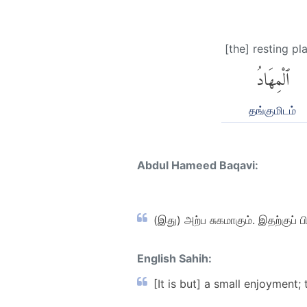
[the] resting pl
ٱلْمِهَادُ
தங்குமிடம்
Abdul Hameed Baqavi:
(இது) அற்ப சுகமாகும். இதற்குப் 
English Sahih:
[It is but] a small enjoyment; 