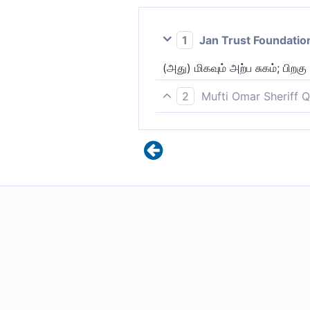
1
Jan Trust Foundatio
(அது) மிகவும் அற்ப சுகம்; பிறக
2
Mufti Omar Sheriff Q
(இது) ஓர் அற்ப இன்பமாகும். பி