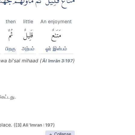
مَتَاعٌ قَلِيْلٌ ۗ ثُمَّ مَأْوٰىهُمْ جَهَن
then
little
An enjoyment
مَتَٰعٌ
قَلِيلٌ
ثُمَّ
பிறகு
அற்பம்
ஓர் இன்பம்
a bi'sal mihaad (
)
ʾĀl ʿImrān 3:197
கெட்டது.
place. (
)
[3] Ali 'Imran : 197
Collapse