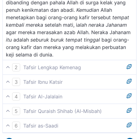
dibanding dengan pahala Allah di surga kelak yang
penuh kenikmatan dan abadi.
Kemudian
Allah
menetapkan bagi orang-orang kafir tersebut
tempat
kembali mereka
setelah mati, i
alah neraka Jahanam
agar mereka merasakan azab Allah. Neraka Jahanam
itu
adalah
seburuk buruk tempat tinggal
bagi orang-
orang kafir dan mereka yang melakukan perbuatan
keji selama di dunia.
2
Tafsir Lengkap Kemenag
Orang mukmin tidak perlu cemas, tidak perlu berkecil
3
Tafsir Ibnu Katsir
hati melihat kemewahan yang diperoleh orang kafir,
Allah Swt. berfirman bahwa janganlah kamu
musuh Tuhan itu, karena yang demikian adalah
4
Tafsir Al-Jalalain
memandang kepada keadaan orang-orang kafir yang
kesenangan yang tidak banyak berarti dibanding
(Itu hanyalah kesenangan sementara) yang mereka
serba mewah, bergelimangan di dalam kenikmatan
dengan pahala dan kesenangan yang disediakan
5
Tafsir Quraish Shihab (Al-Misbah)
nikmati di dunia dalam waktu singkat kemudian akan
dan kekayaan serta kegembiraan. Karena tidak lama
untuk orang mukmin di akhirat nanti. Nabi Muhammad
Semua itu adalah kesenangan sekejap yang akan
lenyap (kemudian tempat tinggal mereka ialah neraka
kemudian hal itu pasti lenyap semuanya dari mereka,
bersabda:
6
Tafsir as-Saadi
hilang. Setiap yang hilang itu sedikit. Tempat kembali
Jahanam dan itulah tempat yang seburuk-buruknya.)
kemudian mereka disandera oleh amal perbuatan
"Perbandingan hidup di dunia dengan hidup di akhirat
Please check ayah 3:198 for complete tafsir.
mereka adalah neraka Jahanam, seburuk-buruk
mereka yang buruk. Sesungguhnya Kami sengaja