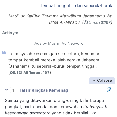
tempat tinggal
dan seburuk-buruk
Matā`un Qalīlun Thumma Ma'wāhum Jahannamu Wa
Bi'sa Al-Mihādu. (
)
ʾĀl ʿImrān 3:197
Artinya:
Ads by Muslim Ad Network
Itu hanyalah kesenangan sementara, kemudian
tempat kembali mereka ialah neraka Jahanam.
(Jahanam) itu seburuk-buruk tempat tinggal.
(
)
QS. [3] Ali 'Imran : 197
Collapse
1
Tafsir Ringkas Kemenag
Semua yang ditawarkan orang-orang kafir berupa
pangkat, harta benda, dan kemewahan
itu hanyalah
kesenangan sementara
yang tidak bernilai jika