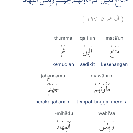
مَتَاعٌ قَلِيْلٌ ۗ ثُمَّ مَأْوٰىهُمْ جَهَنَّمُ ۗوَبِئْسَ الْمِهَادُ
)
١٩٧
آل عمران:
(
thumma
qalīlun
matāʿun
مَتَٰعٌ
قَلِيلٌ
ثُمَّ
kemudian
sedikit
kesenangan
jahannamu
mawāhum
مَأْوَىٰهُمْ
جَهَنَّمُۚ
neraka jahanam
tempat tinggal mereka
l-mihādu
wabi'sa
وَبِئْسَ
ٱلْمِهَادُ