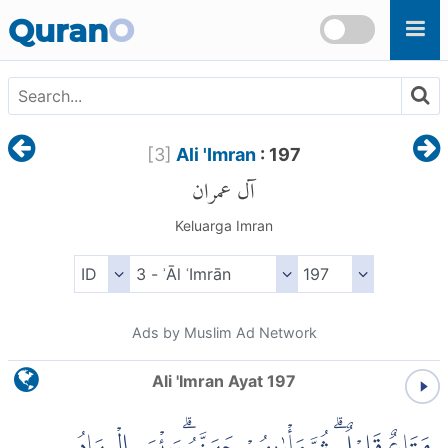
Skip to main content
Quran
O
[
3
]
Ali 'Imran
: 197
آل عمران
Keluarga Imran
Ads by Muslim Ad Network
Ali 'Imran Ayat 197