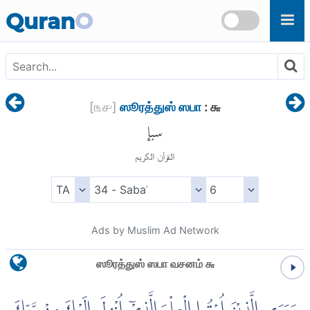
Skip to main content
Quran
O
[
௩௪
]
ஸூரத்துஸ் ஸபா
: ௬
سبإ
القرآن الكريم
Ads by Muslim Ad Network
ஸூரத்துஸ் ஸபா வசனம் ௬