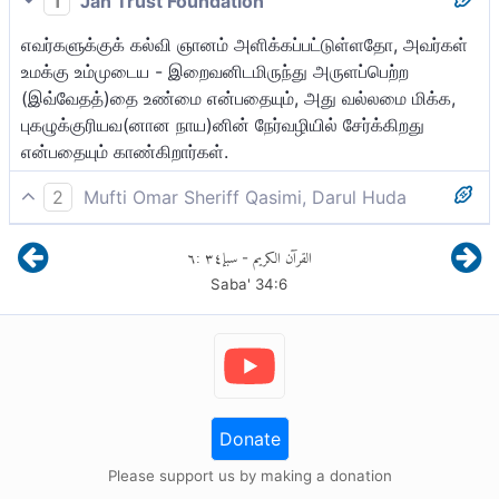
1
Jan Trust Foundation
எவர்களுக்குக் கல்வி ஞானம் அளிக்கப்பட்டுள்ளதோ, அவர்கள்
உமக்கு உம்முடைய - இறைவனிடமிருந்து அருளப்பெற்ற
(இவ்வேதத்)தை உண்மை என்பதையும், அது வல்லமை மிக்க,
புகழுக்குரியவ(னான நாய)னின் நேர்வழியில் சேர்க்கிறது
என்பதையும் காண்கிறார்கள்.
2
Mufti Omar Sheriff Qasimi, Darul Huda
கல்வி கொடுக்கப்பட்டவர்கள் உமது இறைவனிடமிருந்து உமக்கு
٦
:
٣٤
سبإ
القرآن الكريم
-
இறக்கப்பட்டதை அதுதான் சத்தியம் என்றும் மிகைத்தவன்,
Saba'
34
:
6
மகா புகழுக்குரியவனின் பாதைக்கு நேர்வழி காட்டுகிறது
என்றும் அறிவார்கள்.
Donate
Please support us by making a donation