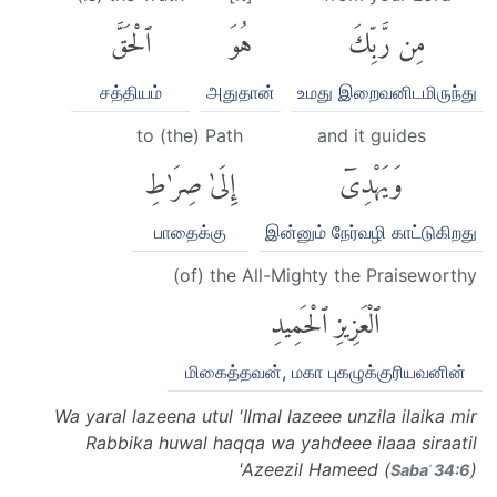
مِن رَّبِّكَ
هُوَ
ٱلْحَقَّ
சத்தியம்
அதுதான்
உமது இறைவனிடமிருந்து
to (the) Path
and it guides
وَيَهْدِىٓ
إِلَىٰ صِرَٰطِ
பாதைக்கு
இன்னும் நேர்வழி காட்டுகிறது
(of) the All-Mighty the Praiseworthy
ٱلْعَزِيزِ ٱلْحَمِيدِ
மிகைத்தவன், மகா புகழுக்குரியவனின்
Wa yaral lazeena utul 'Ilmal lazeee unzila ilaika mir
Rabbika huwal haqqa wa yahdeee ilaaa siraatil
'Azeezil Hameed (
)
Sabaʾ 34:6