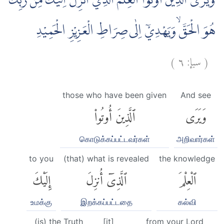
وَيَرَى الَّذِيْنَ اُوْتُوا الْعِلْمَ الَّذِيْٓ اُنْزِلَ اِلَيْكَ مِنْ رَّبِّكَ
هُوَ الْحَقَّۙ وَيَهْدِيْٓ اِلٰى صِرَاطِ الْعَزِيْزِ الْحَمِيْدِ
)
٦
سبإ:
(
those who have been given
And see
وَيَرَى
ٱلَّذِينَ أُوتُوا۟
கொடுக்கப்பட்டவர்கள்
அறிவார்கள்
to you
(that) what is revealed
the knowledge
ٱلْعِلْمَ
ٱلَّذِىٓ أُنزِلَ
إِلَيْكَ
உமக்கு
இறக்கப்பட்டதை
கல்வி
(is) the Truth
[it]
from your Lord