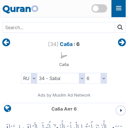
Skip to main content
Quran
O
[
34
]
Саба
: 6
سبإ
Саба
Ads by Muslim Ad Network
Саба Аят 6