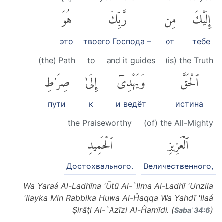
إِلَيْكَ
مِن
رَّبِّكَ
هُوَ
это
твоего Господа –
от
тебе
(the) Path
to
and it guides
(is) the Truth
ٱلْحَقَّ
وَيَهْدِىٓ
إِلَىٰ
صِرَٰطِ
пути
к
и ведёт
истина
the Praiseworthy
(of) the All-Mighty
ٱلْعَزِيزِ
ٱلْحَمِيدِ
Достохвального.
Величественного,
Wa Yaraá Al-Ladhīna 'Ūtū Al-`Ilma Al-Ladhī 'Unzila
'Ilayka Min Rabbika Huwa Al-Ĥaqqa Wa Yahdī 'Ilaá
Şirāţi Al-`Azīzi Al-Ĥamīdi. (
)
Sabaʾ 34:6