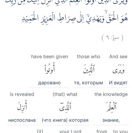
وَيَرَى الَّذِيْنَ اُوْتُوا الْعِلْمَ الَّذِيْٓ اُنْزِلَ اِلَيْكَ مِنْ رَّبِّكَ
هُوَ الْحَقَّۙ وَيَهْدِيْٓ اِلٰى صِرَاطِ الْعَزِيْزِ الْحَمِيْدِ
)
٦
سبإ:
(
have been given
those who
And see
وَيَرَى
ٱلَّذِينَ
أُوتُوا۟
даровано
те, которым
И видят
is revealed
(that) what
the knowledge
ٱلْعِلْمَ
ٱلَّذِىٓ
أُنزِلَ
ниспослана
(что книга) которая
знание,
[it]
your Lord
from
to you