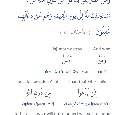
وَمَنْ اَضَلُّ مِمَّنْ يَّدْعُوْا مِنْ دُوْنِ اللّٰهِ مَنْ لَّا
يَسْتَجِيْبُ لَهٗٓ اِلٰى يَوْمِ الْقِيٰمَةِ وَهُمْ عَنْ دُعَاۤىِٕهِمْ
)
٥
الأحقاف:
(
غٰفِلُوْنَ
(is) more astray
And who
وَمَنْ
أَضَلُّ
மிகப் பெரிய வழிகேடர்கள்
யார்?
besides besides Allah
than (he) who calls
مِمَّن يَدْعُوا۟
مِن دُونِ ٱللَّهِ
அல்லாஹ்வையன்றி
அழைக்கின்ற வர்களை விட
to him
who will not respond will not respond