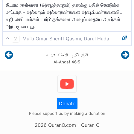
கியாம நாள்வரை (அழைத்தாலும்) தனக்கு பதில் கொடுக்க
மாட்டாத - அல்லாஹ் அல்லாதவர்களை அழைப்பவர்களைவிட
வழி கெட்டவர்கள் யார்? தங்களை அழைப்பதையே அவர்கள்
அறியமுடியாது.
2
Mufti Omar Sheriff Qasimi, Darul Huda
அல்லாஹ்வை அன்றி மற்றவர்களை அழைகின்றவர்களை விட
٥
:
٤٦
الأحقاف
القرآن الكريم
-
மிகப் பெரிய வழிகேடர்கள் யார்? அவர்களோ அவர்களுக்கு (-
Al-Ahqaf
46
:
5
அழைக்கப்படுபவர்கள் அழைப்பவர்களுக்கு) மறுமை நாள் வரை
பதில் அளிக்க மாட்டார்கள். அவர்கள் அவர்களின் (-
அழைக்கப்படுபவர்கள் அழைப்பவர்களின்) துஆவை (-
அழைப்பை, பிரார்த்தனையை) அறிய மாட்டார்கள்.
Donate
Please support us by making a donation
2026
QuranO.com
- Quran O