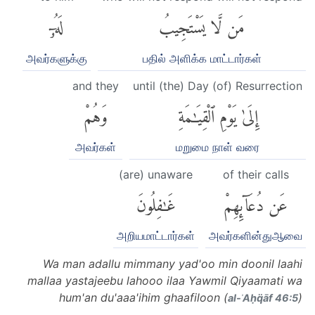
مَن لَّا يَسْتَجِيبُ
لَهُۥٓ
அவர்களுக்கு
பதில் அளிக்க மாட்டார்கள்
and they
until (the) Day (of) Resurrection
إِلَىٰ يَوْمِ ٱلْقِيَٰمَةِ
وَهُمْ
அவர்கள்
மறுமை நாள் வரை
(are) unaware
of their calls
عَن دُعَآئِهِمْ
غَٰفِلُونَ
அறியமாட்டார்கள்
அவர்களின்துஆவை
Wa man adallu mimmany yad'oo min doonil laahi
mallaa yastajeebu lahooo ilaa Yawmil Qiyaamati wa
hum'an du'aaa'ihim ghaafiloon (
)
al-ʾAḥq̈āf 46:5