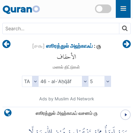
Skip to main content
Quran
O
[
௪௬
]
ஸூரத்துல் அஹ்காஃப்
: ௫
الأحقاف
மணல் திட்டுகள்
Ads by Muslim Ad Network
ஸூரத்துல் அஹ்காஃப் வசனம் ௫