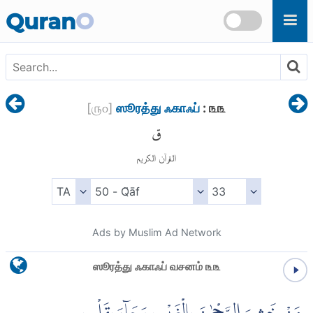
Skip to main content
Quran
O
[
௫௦
]
ஸூரத்து ஃகாஃப்
: ௩௩
ق
القرآن الكريم
Ads by Muslim Ad Network
ஸூரத்து ஃகாஃப் வசனம் ௩௩