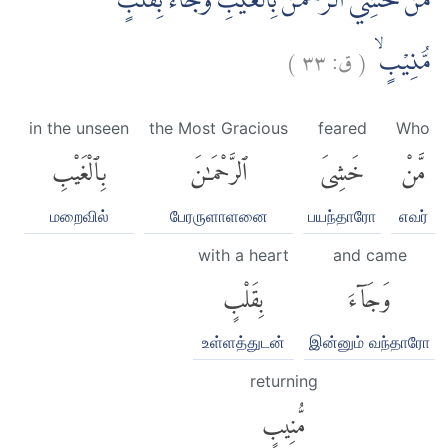
مَنْ خَشِيَ الرَّحْمٰنَ بِالْغَيْبِ وَجَاۤءَ بِقَلْبٍ
)
٣٣
ق:
(
مُّنِيْبٍۙ
in the unseen
the Most Gracious
feared
Who
مَّنْ
خَشِىَ
ٱلرَّحْمَٰنَ
بِٱلْغَيْبِ
மறைவில்
பேரருளாளனை
பயந்தாரோ
எவர்
with a heart
and came
وَجَآءَ
بِقَلْبٍ
உள்ளத்துடன்
இன்னும் வந்தாரோ
returning
مُّنِيبٍ