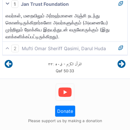
1
Jan Trust Foundation
எவர்கள், மறைவிலும் அர்ரஹ்மானை அஞ்சி நடந்து
கொண்டிருக்கிறார்களோ அவர்களுக்கும் (அவனையே)
முற்றிலும் நோக்கிய இதயத்துடன் வருவோருக்கும் (இது
வாக்களிக்கப்பட்டிருக்கிறது).
2
Mufti Omar Sheriff Qasimi, Darul Huda
ரஹ்மானை எவர் மறைவில் பயந்து (பாவங்களை விட்டு விலகி,)
٣٣
:
٥٠
ق
القرآن الكريم
-
அல்லாஹ்வின் பக்கம் முற்றிலும் திரும்பிய உள்ளத்துடன்
Qaf
50
:
33
வந்தாரோ அவருக்காக (சொர்க்கம் வாக்களிக்கப்படுகிறது).
Donate
Please support us by making a donation