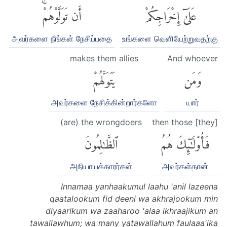
عَلَىٰٓ إِخْرَاجِكُمْ
أَن تَوَلَّوْهُمْۚ
அவர்களை நீங்கள் நேசிப்பதை
உங்களை வெளியேற்றுவதற்கு
makes them allies
And whoever
وَمَن
يَتَوَلَّهُمْ
அவர்களை நேசிக்கின்றார்களோ
யார்
(are) the wrongdoers
then those [they]
فَأُو۟لَٰٓئِكَ هُمُ
ٱلظَّٰلِمُونَ
அநியாயக்காரர்கள்
அவர்கள்தான்
Innamaa yanhaakumul laahu 'anil lazeena
qaatalookum fid deeni wa akhrajookum min
diyaarikum wa zaaharoo 'alaa ikhraajikum an
tawallawhum; wa many yatawallahum faulaaa'ika