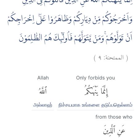
اِنَّمَا يَنْهٰىكُمُ اللّٰهُ عَنِ الَّذِيْنَ قَاتَلُوْكُمْ فِى الدِّيْنِ
وَاَخْرَجُوْكُمْ مِّنْ دِيَارِكُمْ وَظَاهَرُوْا عَلٰٓى اِخْرَاجِكُمْ
اَنْ تَوَلَّوْهُمْۚ وَمَنْ يَّتَوَلَّهُمْ فَاُولٰۤىِٕكَ هُمُ الظّٰلِمُوْنَ
)
٩
الممتحنة:
(
Allah
Only forbids you
إِنَّمَا يَنْهَىٰكُمُ
ٱللَّهُ
அல்லாஹ்
நிச்சயமாக உங்களை தடுப்பதெல்லாம்
from those who
عَنِ ٱلَّذِينَ