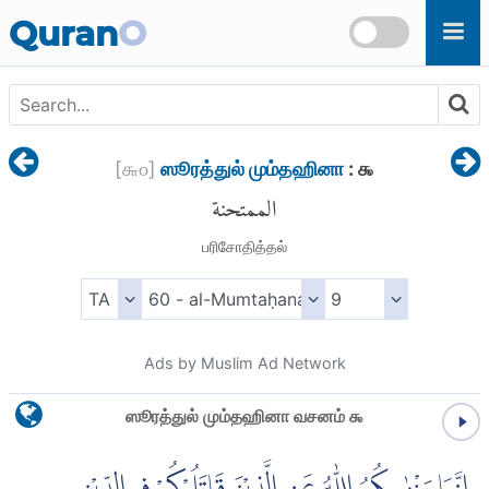
Skip to main content
Quran
O
[
௬௦
]
ஸூரத்துல் மும்தஹினா
: ௯
الممتحنة
பரிசோதித்தல்
Ads by Muslim Ad Network
ஸூரத்துல் மும்தஹினா வசனம் ௯