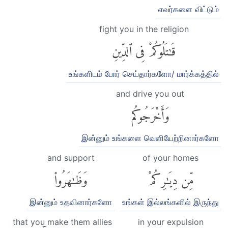
எவர்களை விட்டும்
fight you in the religion
قَٰتَلُوكُمْ فِى ٱلدِّينِ
உங்களிடம் போர் செய்தார்களோ/ மார்க்கத்தில்
and drive you out
وَأَخْرَجُوكُم
இன்னும் உங்களை வெளியேற்றினார்களோ
and support
of your homes
مِّن دِيَٰرِكُمْ
وَظَٰهَرُوا۟
இன்னும் உதவினார்களோ
உங்கள் இல்லங்களில் இருந்து
that you make them allies
in your expulsion