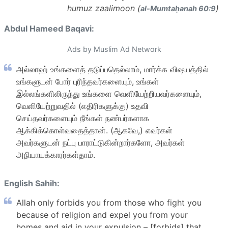
humuz zaalimoon (
)
al-Mumtaḥanah 60:9
Abdul Hameed Baqavi:
Ads by Muslim Ad Network
அல்லாஹ் உங்களைத் தடுப்பதெல்லாம், மார்க்க விஷயத்தில்
உங்களுடன் போர் புரிந்தவர்களையும், உங்கள்
இல்லங்களிலிருந்து உங்களை வெளியேற்றியவர்களையும்,
வெளியேற்றுவதில் (எதிரிகளுக்கு) உதவி
செய்தவர்களையும் நீங்கள் நண்பர்களாக
ஆக்கிக்கொள்வதைத்தான். (ஆகவே,) எவர்கள்
அவர்களுடன் நட்பு பாராட்டுகின்றார்களோ, அவர்கள்
அநியாயக்காரர்கள்தாம்.
English Sahih:
Allah only forbids you from those who fight you
because of religion and expel you from your
homes and aid in your expulsion – [forbids] that