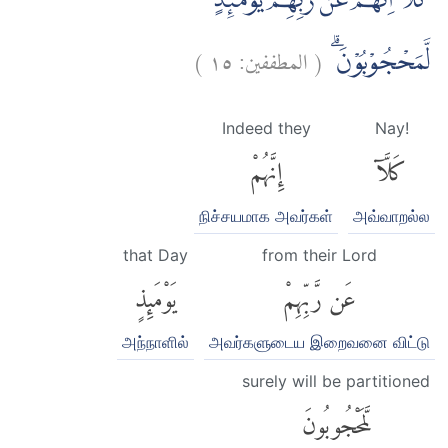
كَلَّآ اِنَّهُمْ عَنْ رَّبِّهِمْ يَوْمَىِٕذٍ
)
١٥
المطففين:
(
لَّمَحْجُوْبُوْنَۗ
Indeed they
Nay!
كَلَّآ
إِنَّهُمْ
நிச்சயமாக அவர்கள்
அவ்வாறல்ல
that Day
from their Lord
عَن رَّبِّهِمْ
يَوْمَئِذٍ
அந்நாளில்
அவர்களுடைய இறைவனை விட்டு
surely will be partitioned
لَّمَحْجُوبُونَ