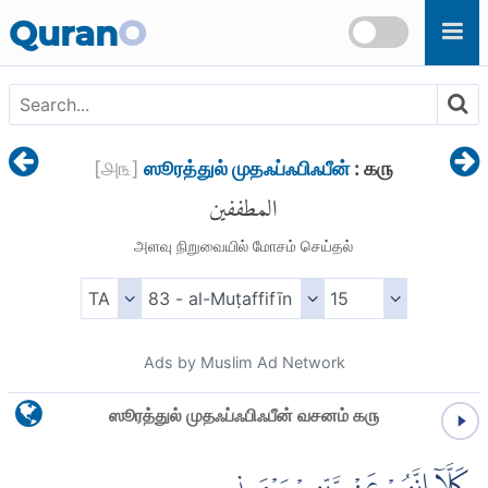
Skip to main content
Quran
O
[
௮௩
]
ஸூரத்துல் முதஃப்ஃபிஃபீன்
: ௧௫
المطففين
அளவு நிறுவையில் மோசம் செய்தல்
Ads by Muslim Ad Network
ஸூரத்துல் முதஃப்ஃபிஃபீன் வசனம் ௧௫