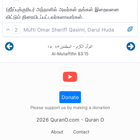
(தீர்ப்புக்குரிய) அந்நாளில் அவர்கள் தங்கள் இறைவனை
விட்டும் திரையிடப்பட்டவர்களாவார்கள்.
2
Mufti Omar Sheriff Qasimi, Darul Huda
அவ்வாறல்ல, நிச்சயமாக அவர்கள் அந்நாளில் அவர்களுடைய
١٥
:
٨٣
المطففين
القرآن الكريم
-
இறைவனை விட்டுத் தடுக்கப்பட்டவர்கள்தான். (ஆகவே,
Al-Mutaffifin
83
:
15
அவர்கள் அல்லாஹ்வைக் காணவே மாட்டார்கள்.)
Donate
Please support us by making a donation
2026
QuranO.com
- Quran O
About
Contact