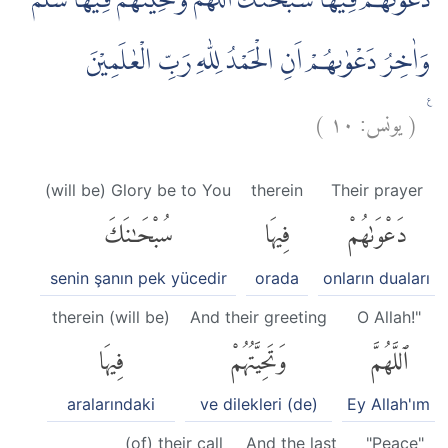
دَعْوٰىهُمْ فِيْهَا سُبْحٰنَكَ اللهم وَتَحِيَّتُهُمْ فِيْهَا سَلٰمٌۚ
وَاٰخِرُ دَعْوٰىهُمْ اَنِ الْحَمْدُ لِلّٰهِ رَبِّ الْعٰلَمِيْنَ
)
١٠
يونس:
(
ࣖ
(will be) Glory be to You
therein
Their prayer
دَعْوَىٰهُمْ
فِيهَا
سُبْحَٰنَكَ
senin şanın pek yücedir
orada
onların duaları
therein (will be)
And their greeting
O Allah!"
ٱللَّهُمَّ
وَتَحِيَّتُهُمْ
فِيهَا
aralarındaki
ve dilekleri (de)
Ey Allah'ım
(of) their call
And the last
"Peace"