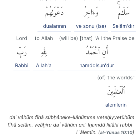
سَلَٰمٌۚ
وَءَاخِرُ
دَعْوَىٰهُمْ
dualarının
ve sonu (ise)
Selâm'dır
Lord
to Allah
(will be) [that] "All the Praise be
أَنِ ٱلْحَمْدُ
لِلَّهِ
رَبِّ
Rabbi
Allah'a
hamdolsun'dur
(of) the worlds"
ٱلْعَٰلَمِينَ
alemlerin
da`vâhüm fîhâ sübḥâneke-llâhümme veteḥiyyetühüm
fîhâ selâm. veâḫiru da`vâhüm eni-lḥamdü lillâhi rabbi-
l`âlemîn. (
)
al-Yūnus 10:10