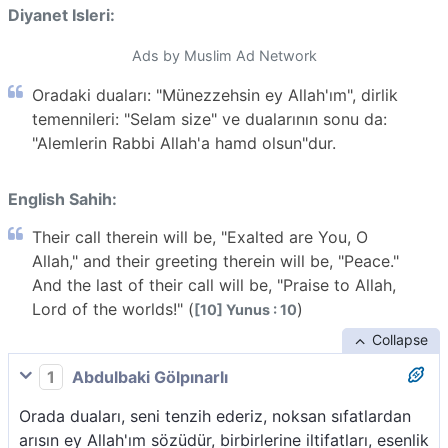
Diyanet Isleri:
Ads by Muslim Ad Network
Oradaki duaları: "Münezzehsin ey Allah'ım", dirlik
temennileri: "Selam size" ve dualarının sonu da:
"Alemlerin Rabbi Allah'a hamd olsun"dur.
English Sahih:
Their call therein will be, "Exalted are You, O
Allah," and their greeting therein will be, "Peace."
And the last of their call will be, "Praise to Allah,
Lord of the worlds!" (
)
[10] Yunus : 10
Collapse
1
Abdulbaki Gölpınarlı
Orada duaları, seni tenzih ederiz, noksan sıfatlardan
arısın ey Allah'ım sözüdür, birbirlerine iltifatları, esenlik