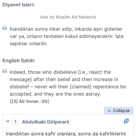
Diyanet Isleri:
Ads by Muslim Ad Network
İnandıktan sonra inkar edip, inkarda aşırı gidenler
var ya, onların tevbeleri kabul edilmeyecektir. İşte
sapıklar onlardır.
English Sahih:
Indeed, those who disbelieve [i.e., reject the
message] after their belief and then increase in
disbelief – never will their [claimed] repentance be
accepted, and they are the ones astray.
(
)
[3] Ali 'Imran : 90
Collapse
1
Abdulbaki Gölpınarlı
İnandıktan sonra kafir olanlara, sonra da kafirliklerini