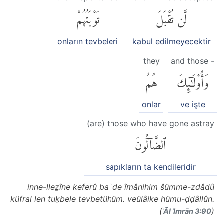
لَّن تُقْبَلَ
تَوْبَتُهُمْ
onların tevbeleri
kabul edilmeyecektir
they
and those -
وَأُو۟لَٰٓئِكَ
هُمُ
onlar
ve işte
(are) those who have gone astray
ٱلضَّآلُّونَ
sapıkların ta kendileridir
inne-lleẕîne keferû ba`de îmânihim ŝümme-zdâdû
küfral len tuḳbele tevbetühüm. veülâike hümu-ḍḍâllûn.
(
)
ʾĀl ʿImrān 3:90