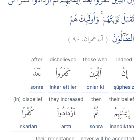
اِنَّ الَّذِيْنَ كَفَرُوْا بَعْدَ اِيْمَانِهِمْ ثُمَّ ازْدَادُوْا كُفْرًا لَّنْ
تُقْبَلَ تَوْبَتُهُمْ ۚ وَاُولٰۤىِٕكَ هُمُ
)
٩٠
آل عمران:
(
الضَّاۤلُّوْنَ
after
disbelieved
those who
Indeed
إِنَّ
ٱلَّذِينَ
كَفَرُوا۟
بَعْدَ
sonra
inkar ettiler
onlar ki
şüphesiz
(in) disbelief
they increased
then
their belief
إِيمَٰنِهِمْ
ثُمَّ
ٱزْدَادُوا۟
كُفْرًا
inkarları
arttı
sonra
inandıktan
their repentance
never will be accepted