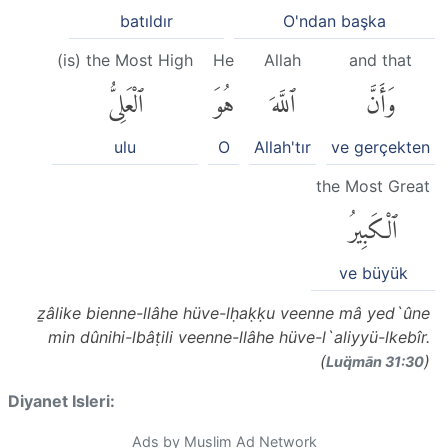
batıldır
O'ndan başka
(is) the Most High
He
Allah
and that
وَأَنَّ
ٱللَّهَ
هُوَ
ٱلْعَلِىُّ
ulu
O
Allah'tır
ve gerçekten
the Most Great
ٱلْكَبِيرُ
ve büyük
ẕâlike bienne-llâhe hüve-lḥaḳḳu veenne mâ yed`ûne
min dûnihi-lbâṭili veenne-llâhe hüve-l`aliyyü-lkebîr.
(
)
Luq̈mān 31:30
Diyanet Isleri:
Ads by Muslim Ad Network