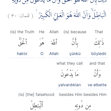
ذٰلِكَ بِاَنَّ اللّٰهَ هُوَ الْحَقُّ وَاَنَّ مَا يَدْعُوْنَ مِنْ دُوْنِهِ
)
٣٠
لقمان:
(
الْبَاطِلُۙ وَاَنَّ اللّٰهَ هُوَ الْعَلِيُّ الْكَبِيْرُ ࣖ
(is) the Truth
He
Allah
(is) because
That
ذَٰلِكَ
بِأَنَّ
ٱللَّهَ
هُوَ
ٱلْحَقُّ
haktır
O
Allah
çünkü
böyledir
what they call
and that
وَأَنَّ
مَا يَدْعُونَ
yalvardıkları
ve elbette
(is) [the] falsehood
besides Him besides Him
مِن دُونِهِ
ٱلْبَٰطِلُ