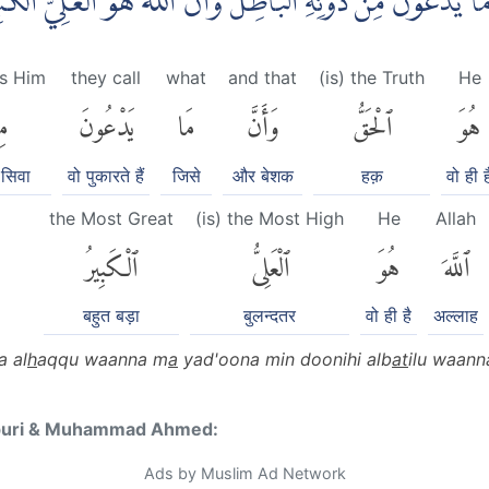
َّ مَا يَدْعُوْنَ مِنْ دُوْنِهِ الْبَاطِلُۙ وَاَنَّ اللّٰهَ هُوَ الْعَلِيُّ الْ
s Him
they call
what
and that
(is) the Truth
He
هُوَ
ٱلْحَقُّ
وَأَنَّ
مَا
يَدْعُونَ
م
सिवा
वो पुकारते हैं
जिसे
और बेशक
हक़
वो ही ह
the Most Great
(is) the Most High
He
Allah
ٱللَّهَ
هُوَ
ٱلْعَلِىُّ
ٱلْكَبِيرُ
बहुत बड़ा
बुलन्दतर
वो ही है
अल्लाह
a al
h
aqqu waanna m
a
yad'oona min doonihi alb
at
ilu waann
puri & Muhammad Ahmed:
Ads by Muslim Ad Network