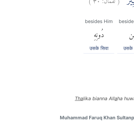
كَبِيْرُ
besides Him
beside
ِن
دُونِهِ
उसके सिवा
उसके 
Tha
lika bianna All
a
ha huw
Muhammad Faruq Khan Sultan