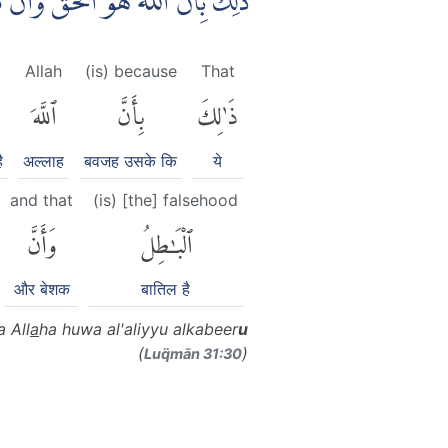
ذٰلِكَ بِاَنَّ اللّٰهَ هُوَ الْحَقُّ وَاَن ࣖ
Allah
(is) because
That
ذَٰلِكَ
بِأَنَّ
ٱللَّهَ
ै
अल्लाह
बवजह उसके कि
ये
and that
(is) [the] falsehood
ٱلْبَٰطِلُ
وَأَنَّ
और बेशक
बातिल है
a All
a
ha huwa al'aliyyu alkabeer
u
(
)
Luq̈mān 31:30