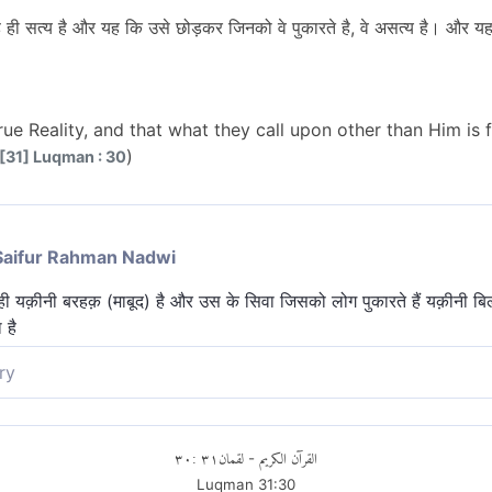
ी सत्य है और यह कि उसे छोड़कर जिनको वे पुकारते है, वे असत्य है। और यह क
True Reality, and that what they call upon other than Him is
)
[31] Luqman : 30
Saifur Rahman Nadwi
दा ही यक़ीनी बरहक़ (माबूद) है और उस के सिवा जिसको लोग पुकारते हैं यक़ीनी ब
 है
ry
 है और जिसे वे पुकारते हैं अल्लाह के सिवा असत्य है तथा अल्लाह ही सबसे ऊँ
٣٠
:
٣١
لقمان
القرآن الكريم
-
Luqman
31
:
30