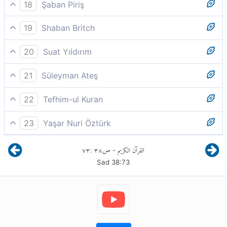
Meleklerin tümü hep birlikte secdeye kapandılar.
istedi ve kâfirlerden oldu.
18
Şaban Piriş
Meleklerin hepsi topluca secde etmişti.
19
Shaban Britch
Meleklerin hepsi topluca secde etmişti.
20
Suat Yıldırım
Meleklerin hepsi secde ettiler.
21
Süleyman Ateş
Meleklerin hepsi tüm olarak secde ettiler.
22
Tefhim-ul Kuran
Meleklerin hepsi topluca secde etti;
23
Yaşar Nuri Öztürk
Bunun üzerine meleklerin hepsi toptan secde
٧٣
:
٣٨
ص
القرآن الكريم
-
etmişlerdi.
Sad
38
:
73