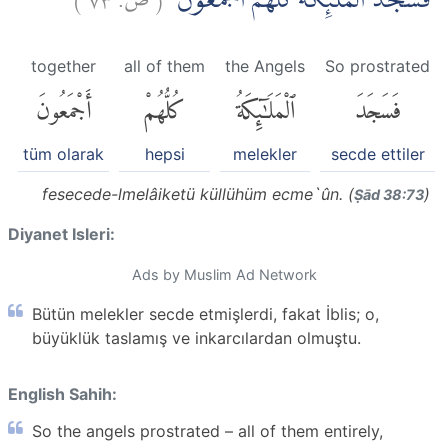
فَسَجَدَ الْمَلٰۤىِٕكَةُ كُلُّهُمْ اَجْمَعُوْنَۙ
together
all of them
the Angels
So prostrated
فَسَجَدَ
ٱلْمَلَٰٓئِكَةُ
كُلُّهُمْ
أَجْمَعُونَ
tüm olarak
hepsi
melekler
secde ettiler
fesecede-lmelâiketü küllühüm ecme`ûn. (
)
Ṣād 38:73
Diyanet Isleri:
Ads by Muslim Ad Network
Bütün melekler secde etmişlerdi, fakat İblis; o,
büyüklük taslamış ve inkarcılardan olmuştu.
English Sahih:
So the angels prostrated – all of them entirely,