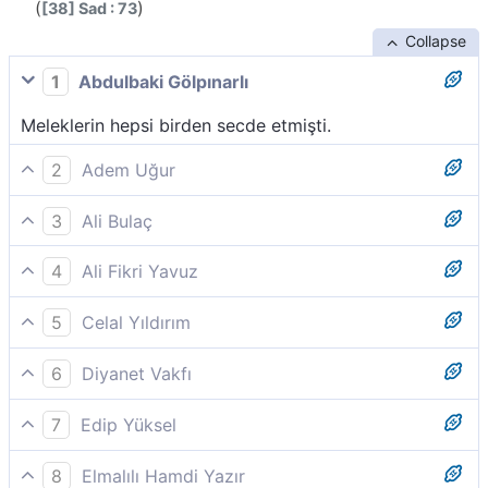
(
)
[38] Sad : 73
Collapse
1
Abdulbaki Gölpınarlı
Meleklerin hepsi birden secde etmişti.
2
Adem Uğur
Bütün melekler toptan secde ettiler.
3
Ali Bulaç
Meleklerin hepsi topluca secde etti;
4
Ali Fikri Yavuz
Bunun üzerine meleklerin hepsi toptan secde ettiler.
5
Celal Yıldırım
(73-74) Bunun üzerine meleklerin hepsi birden secde
6
Diyanet Vakfı
ettiler, ancak İblîs secde etmedi, büyüklük tasladı ve
Bütün melekler toptan secde ettiler.
kâfirlerden oldu.
7
Edip Yüksel
Tüm melekler ona secdeye kapandı;
8
Elmalılı Hamdi Yazır