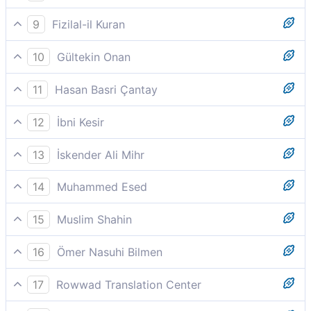
Bunun üzerine meleklerin hepsi toptan secde ettiler.
9
Fizilal-il Kuran
Meleklerin hepsi birden secde ettiler.
10
Gültekin Onan
Meleklerin hepsi topluca secde etti;
11
Hasan Basri Çantay
Bunun üzerine bütün melekler topdan secde etmiş,
12
İbni Kesir
Bütün melekler topluca secde ettiler.
13
İskender Ali Mihr
Bunun üzerine meleklerin hepsi birden secde etti.
14
Muhammed Esed
Bunun üzerine bütün melekler yere kapandılar,
15
Muslim Shahin
Bütün melekler toptan secde ettiler.
16
Ömer Nasuhi Bilmen
(73-74) Bunun üzerine melekler hepsi de cümleten
17
Rowwad Translation Center
secde ediverdiler. İblis müstesna. O böbürlenmek