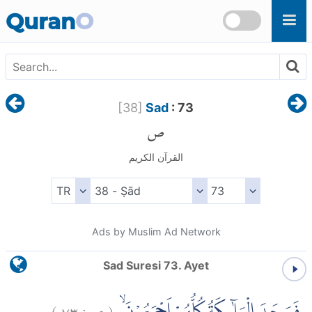
Skip to main content
Quran
O
[
38
]
Sad
: 73
ص
القرآن الكريم
Ads by Muslim Ad Network
Sad Suresi 73. Ayet
)
٧٣
ص:
(