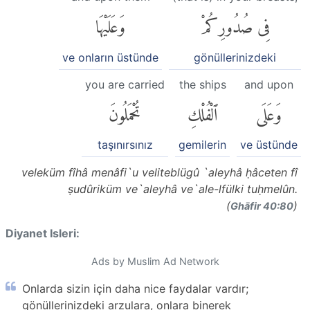
فِى صُدُورِكُمْ
وَعَلَيْهَا
ve onların üstünde
gönüllerinizdeki
you are carried
the ships
and upon
وَعَلَى
ٱلْفُلْكِ
تُحْمَلُونَ
taşınırsınız
gemilerin
ve üstünde
veleküm fîhâ menâfi`u veliteblügû `aleyhâ ḥâceten fî
ṣudûriküm ve`aleyhâ ve`ale-lfülki tuḥmelûn.
(
)
Ghāfir 40:80
Diyanet Isleri:
Ads by Muslim Ad Network
Onlarda sizin için daha nice faydalar vardır;
gönüllerinizdeki arzulara, onlara binerek