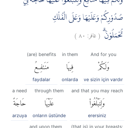
وَلَكُمْ فِيْهَا مَنَافِعُ وَلِتَبْلُغُوْا عَلَيْهَا حَاجَةً فِيْ
صُدُوْرِكُمْ وَعَلَيْهَا وَعَلَى الْفُلْكِ
)
٨٠
غافر:
(
تُحْمَلُوْنَۗ
(are) benefits
in them
And for you
وَلَكُمْ
فِيهَا
مَنَٰفِعُ
faydalar
onlarda
ve sizin için vardır
a need
through them
and that you may reach
وَلِتَبْلُغُوا۟
عَلَيْهَا
حَاجَةً
arzuya
onların üstünde
erersiniz
and upon them
(that is) in your breasts;