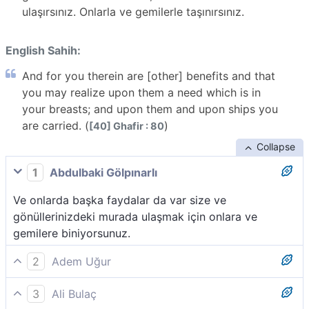
ulaşırsınız. Onlarla ve gemilerle taşınırsınız.
English Sahih:
And for you therein are [other] benefits and that
you may realize upon them a need which is in
your breasts; and upon them and upon ships you
are carried. (
)
[40] Ghafir : 80
Collapse
1
Abdulbaki Gölpınarlı
Ve onlarda başka faydalar da var size ve
gönüllerinizdeki murada ulaşmak için onlara ve
gemilere biniyorsunuz.
2
Adem Uğur
Onlarda sizin için daha nice faydalar vardır.
3
Ali Bulaç
Gönüllerinizdeki bir arzuya, onlara binerek ulaşırsınız.