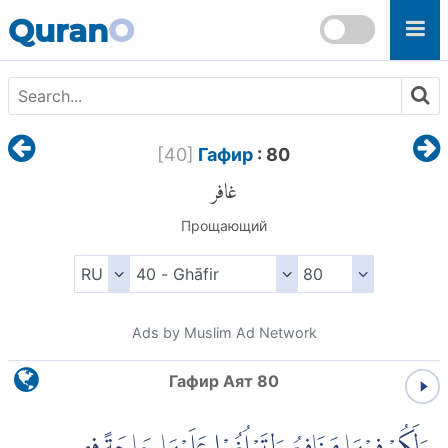
Skip to main content
Quran
O
[
40
]
Гафир
: 80
غافر
Прощающий
Ads by Muslim Ad Network
Гафир Аят 80