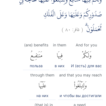
وَلَكُمْ فِيْهَا مَنَافِعُ وَلِتَبْلُغُوْا عَلَيْهَا حَاجَةً فِيْ
صُدُوْرِكُمْ وَعَلَيْهَا وَعَلَى الْفُلْكِ
)
٨٠
غافر:
(
تُحْمَلُوْنَۗ
(are) benefits
in them
And for you
وَلَكُمْ
فِيهَا
مَنَٰفِعُ
польза
в них
И (есть) для вас
through them
and that you may reach
وَلِتَبْلُغُوا۟
عَلَيْهَا
на них
и чтобы вы достигали
(that is) in
a need