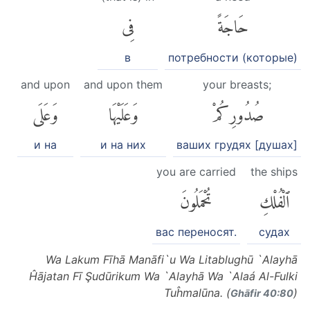
حَاجَةً
فِى
в
потребности (которые)
and upon
and upon them
your breasts;
صُدُورِكُمْ
وَعَلَيْهَا
وَعَلَى
и на
и на них
ваших грудях [душах]
you are carried
the ships
ٱلْفُلْكِ
تُحْمَلُونَ
вас переносят.
судах
Wa Lakum Fīhā Manāfi`u Wa Litablughū `Alayhā
Ĥājatan Fī Şudūrikum Wa `Alayhā Wa `Alaá Al-Fulki
Tuĥmalūna. (
)
Ghāfir 40:80