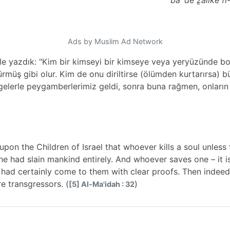
ba`de ẕâlike fi-
Ads by Muslim Ad Network
öyle yazdık: "Kim bir kimseyi bir kimseye veya yeryüzünde 
rmüş gibi olur. Kim de onu diriltirse (ölümden kurtarırsa) büt
elgelerle peygamberlerimiz geldi, sonra buna rağmen, onları
pon the Children of Israel that whoever kills a soul unless 
if he had slain mankind entirely. And whoever saves one – it
 had certainly come to them with clear proofs. Then indeed
e transgressors. (
)
[5] Al-Ma'idah : 32