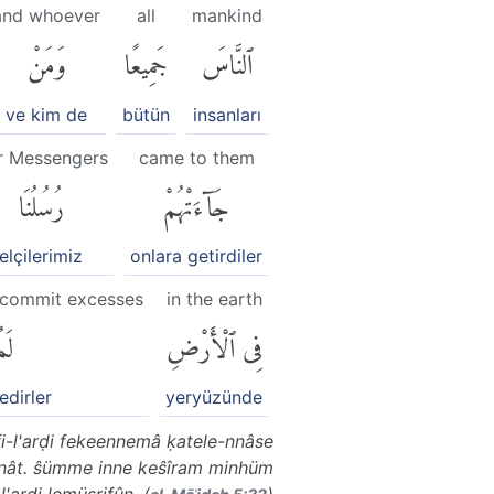
and whoever
all
mankind
ٱلنَّاسَ
جَمِيعًا
وَمَنْ
ve kim de
bütün
insanları
r Messengers
came to them
جَآءَتْهُمْ
رُسُلُنَا
elçilerimiz
onlara getirdiler
o commit excesses
in the earth
فِى ٱلْأَرْضِ
لَم
edirler
yeryüzünde
 fi-l'arḍi fekeennemâ ḳatele-nnâse
inât. ŝümme inne keŝîram minhüm