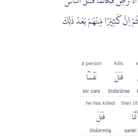
ى الْاَرْضِ فَكَاَنَّمَا قَتَلَ النَّاسَ
َّ اِنَّ كَثِيْرًا مِّنْهُمْ بَعْدَ ذٰلِكَ
a person
kills
قَتَلَ
نَفْسًۢا
bir canı
öldürürse
he has killed
then (it
َّمَا
قَتَلَ
öldürmüş
sanki 