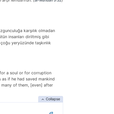
l'arḍi lemüsrifûn. (
)
al-Māʾidah 5:32
bozgunculuğa karşılık olmadan
ün insanları diriltmiş gibi
n çoğu yeryüzünde taşkınlık
for a soul or for corruption
 is as if he had saved mankind
 many of them, [even] after
Collapse