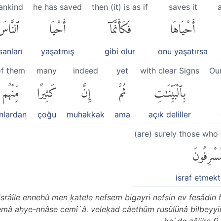
ankind
he has saved
then (it) is as if
saves it
أَحْيَاهَا
فَكَأَنَّمَآ
أَحْيَا
ٱلنَّاس
sanları
yaşatmış
gibi olur
onu yaşatırsa
f them
many
indeed
yet
with clear Signs
Ou
بِٱلْبَيِّنَٰتِ
ثُمَّ
إِنَّ
كَثِيرًا
مِّنْهُم
nlardan
çoğu
muhakkak
ama
açık deliller
(are) surely those wh
ُسْرِفُونَ
israf etmekt
 isrâîle ennehû men ḳatele nefsem bigayri nefsin ev fesâdin
mâ aḥye-nnâse cemî`â. veleḳad câethüm rusülünâ bilbeyy