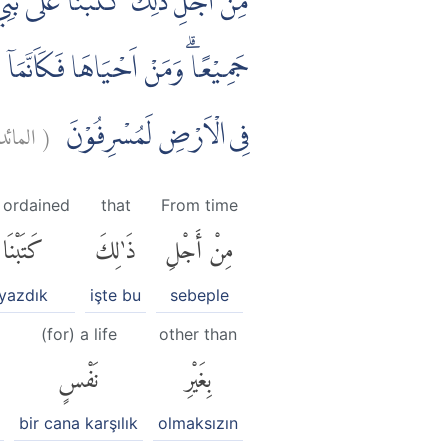
مِنْ اَجْلِ ذٰلِكَ ۛ كَتَبْنَا عَلٰى بَنِيٓ
جَمِيْعًاۗ وَمَنْ اَحْيَاهَا فَكَاَنَّمَآ ا
المائ:
(
فِى الْاَرْضِ لَمُسْرِفُوْنَ
 ordained
that
From time
مِنْ أَجْلِ
ذَٰلِكَ
كَتَبْنَا
yazdık
işte bu
sebeple
(for) a life
other than
بِغَيْرِ
نَفْسٍ
bir cana karşılık
olmaksızın