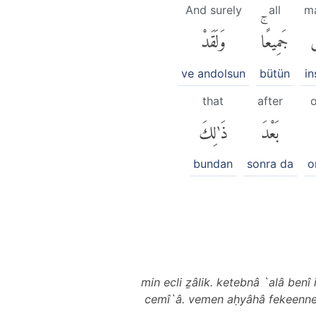
And surely
all
m
َ
جَمِيعًاۚ
وَلَقَدْ
ve andolsun
bütün
in
that
after
o
بَعْدَ
ذَٰلِكَ
bundan
sonra da
o
min ecli ẕâlik. ketebnâ `alâ benî
cemî`â. vemen aḥyâhâ fekeenne