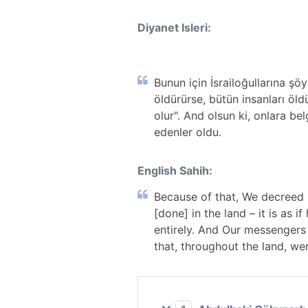
Diyanet Isleri:
Bunun için İsrailoğullarına ş
öldürürse, bütün insanları öldü
olur". And olsun ki, onlara b
edenler oldu.
English Sahih:
Because of that, We decreed u
[done] in the land – it is as 
entirely. And Our messengers
that, throughout the land, wer