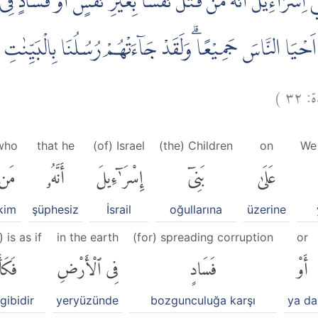
ْ اِسْرَاۤءِيْلَ اَنَّهٗ مَنْ قَتَلَ نَفْسًاۢ بِغَيْرِ نَفْسٍ اَوْ فَسَادٍ فِ
َحْيَا النَّاسَ جَمِيْعًا ۗوَلَقَدْ جَاۤءَتْهُمْ رُسُلُنَا بِالْبَيِّنٰتِ ثُم
)
٣٢
دة
who
that he
(of) Israel
(the) Children
on
We
عَلَىٰ
بَنِىٓ
إِسْرَٰٓءِيلَ
أَنَّهُۥ
مَن
kim
şüphesiz
İsrail
oğullarına
üzerine
) is as if
in the earth
(for) spreading corruption
or
أَوْ
فَسَادٍ
فِى ٱلْأَرْضِ
فَكَأَن
gibidir
yeryüzünde
bozgunculuğa karşı
ya da