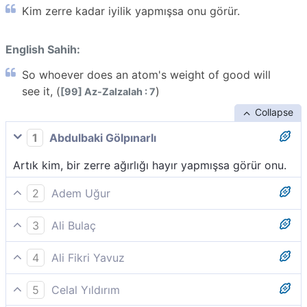
Kim zerre kadar iyilik yapmışsa onu görür.
English Sahih:
So whoever does an atom's weight of good will
see it, (
)
[99] Az-Zalzalah : 7
Collapse
1
Abdulbaki Gölpınarlı
Artık kim, bir zerre ağırlığı hayır yapmışsa görür onu.
2
Adem Uğur
Kim zerre miktarı hayır yapmışsa onu görür.
3
Ali Bulaç
Artık kim zerre ağırlığınca hayır işlerse, onu görür.
4
Ali Fikri Yavuz
Zira, kim zerre miktarı bir hayır işlerse, onun
5
Celal Yıldırım
mükâfatını görecek.