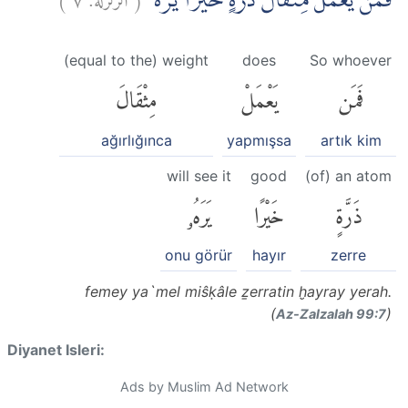
فَمَنْ يَّعْمَلْ مِثْقَالَ ذَرَّةٍ خَيْرًا يَّرَهٗۚ
(equal to the) weight
does
So whoever
فَمَن
يَعْمَلْ
مِثْقَالَ
ağırlığınca
yapmışsa
artık kim
will see it
good
(of) an atom
ذَرَّةٍ
خَيْرًا
يَرَهُۥ
onu görür
hayır
zerre
femey ya`mel miŝḳâle ẕerratin ḫayray yerah.
(
)
Az-Zalzalah 99:7
Diyanet Isleri:
Ads by Muslim Ad Network