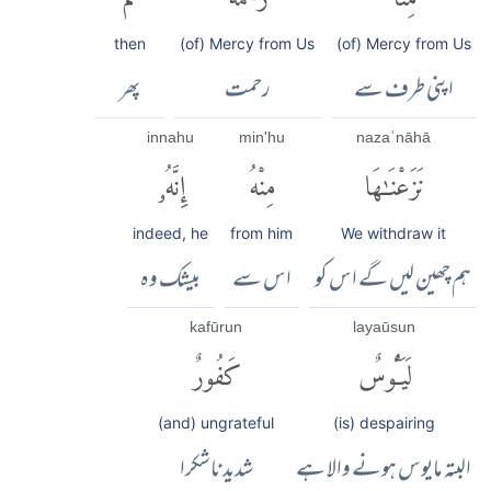
then
(of) Mercy from Us
(of) Mercy from Us
اپنی طرف سے
رحمت
پھر
innahu
min'hu
nazaʿnāhā
نَزَعْنَٰهَا
مِنْهُ
إِنَّهُۥ
indeed, he
from him
We withdraw it
ہم چھین لیں گے اس کو
اس سے
بیشک وہ
kafūrun
layaūsun
لَيَـُٔوسٌ
كَفُورٌ
(and) ungrateful
(is) despairing
البتہ مایوس ہونے والا ہے
شدید ناشکرا