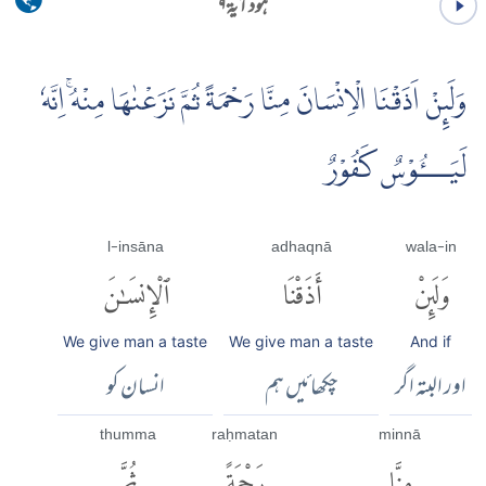
ہود آية ۹
وَلَٮِٕنْ اَذَقْنَا الْاِنْسَانَ مِنَّا رَحْمَةً ثُمَّ نَزَعْنٰهَا مِنْهُۚ اِنَّهٗ
لَيَـــُٔوْسٌ كَفُوْرٌ
l-insāna
adhaqnā
wala-in
وَلَئِنْ
أَذَقْنَا
ٱلْإِنسَٰنَ
We give man a taste
We give man a taste
And if
اور البتہ اگر
چکھائیں ہم
انسان کو
thumma
raḥmatan
minnā
مِنَّا
رَحْمَةً
ثُمَّ