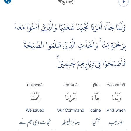
ہود آية ۹۴
وَلَمَّا جَاۤءَ اَمْرُنَا نَجَّيْنَا شُعَيْبًا وَّالَّذِيْنَ اٰمَنُوْا مَعَهٗ
بِرَحْمَةٍ مِّنَّا ۚ وَاَخَذَتِ الَّذِيْنَ ظَلَمُوا الصَّيْحَةُ
فَاَصْبَحُوْا فِىْ دِيَارِهِمْ جٰثِمِيْنَۙ
najjaynā
amrunā
jāa
walammā
وَلَمَّا
جَآءَ
أَمْرُنَا
نَجَّيْنَا
We saved
Our Command
came
And when
اور جب
آگیا
ہمارا فیصلہ
نجات دی ہم نے