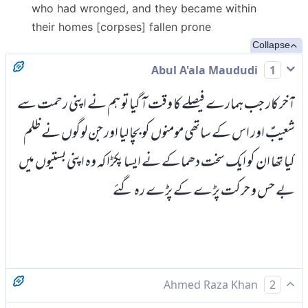
who had wronged, and they became within
their homes [corpses] fallen prone
Collapse
Abul A'ala Maududi
1
آخر کار جب ہمارے فیصلے کا وقت آ گیا تو ہم نے اپنی رحمت سے
شعیبؑ اور اس کے ساتھی مومنوں کو بچا لیا اور جن لوگوں نے ظلم
کیا تھا ان کو ایک سخت دھماکے نے ایسا پکڑا کہ وہ اپنی بستیوں میں
بے حس و حرکت پڑے کے پڑے رہ گئے
Ahmed Raza Khan
2