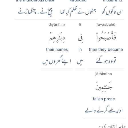
ان لوگوں کو
جنہوں نے ظلم کیا تھا
چیخ نے۔ چنگھاڑنے
diyārihim
fī
fa-aṣbaḥū
فَأَصْبَحُوا۟
فِى
دِيَٰرِهِمْ
their homes
in
then they became
تو وہ ہوگئے
میں
اپنے گھروں میں
jāthimīna
جَٰثِمِينَ
fallen prone
اوندھے گرنے والے
طاہر القادری: