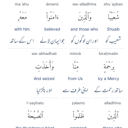
maʿahu
āmanū
wa-alladhīna
shuʿayban
شُعَيْبًا
وَٱلَّذِينَ
ءَامَنُوا۟
مَعَهُۥ
with him
believed
and those who
Shuaib
شعیب کو
اور ان لوگوں کو
جو ایمان لائے
اس کے ساتھ
wa-akhadhati
minnā
biraḥmatin
بِرَحْمَةٍ
مِّنَّا
وَأَخَذَتِ
And seized
from Us
by a Mercy
ساتھ رحمت کے
اپنی طرف سے
اور پکڑ لیا
l-ṣayḥatu
ẓalamū
alladhīna
ٱلَّذِينَ
ظَلَمُوا۟
ٱلصَّيْحَةُ
the thunderous blast
wronged
those who