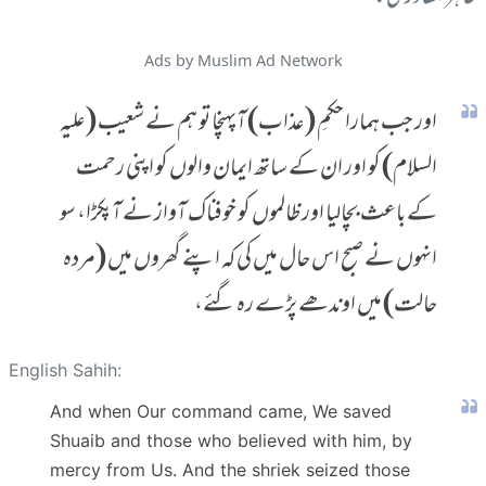
Ads by Muslim Ad Network
اور جب ہمارا حکمِ (عذاب) آپہنچا تو ہم نے شعیب (علیہ
السلام) کو اور ان کے ساتھ ایمان والوں کو اپنی رحمت
کے باعث بچالیا اور ظالموں کو خوفناک آواز نے آپکڑا، سو
انہوں نے صبح اس حال میں کی کہ اپنے گھروں میں (مردہ
حالت) میں اوندھے پڑے رہ گئے،
English Sahih:
And when Our command came, We saved
Shuaib and those who believed with him, by
mercy from Us. And the shriek seized those