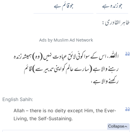
جو زندہ ہے
جو قائم ہے
طاہر القادری:
Ads by Muslim Ad Network
اﷲ، اس کے سوا کوئی لائقِ عبادت نہیں (وہ) ہمیشہ زندہ
رہنے والا ہے (سارے عالم کو اپنی تدبیر سے) قائم
رکھنے والا ہے،
English Sahih:
Allah – there is no deity except Him, the Ever-
Living, the Self-Sustaining.
Collapse