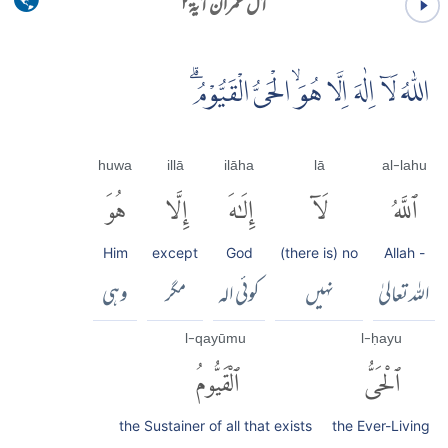
آل عمران آية ۲
اللّٰهُ لَاۤ اِلٰهَ اِلَّا هُوَۙ الْحَىُّ الْقَيُّوْمُۗ
huwa
illā
ilāha
lā
al-lahu
ٱللَّهُ
لَآ
إِلَٰهَ
إِلَّا
هُوَ
Him
except
God
(there is) no
Allah -
اللہ تعالیٰ
نہیں
کوئی الہ
مگر
وہی
l-qayūmu
l-ḥayu
ٱلْحَىُّ
ٱلْقَيُّومُ
the Sustainer of all that exists
the Ever-Living