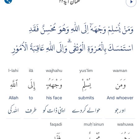
لقمان آية ۲۲
وَمَنْ يُّسْلِمْ وَجْهَهٗۤ اِلَى اللّٰهِ وَهُوَ مُحْسِنٌ فَقَدِ
اسْتَمْسَكَ بِالْعُرْوَةِ الْوُثْقٰىۗ وَاِلَى اللّٰهِ عَاقِبَةُ الْاُمُوْرِ
l-lahi
ilā
wajhahu
yus'lim
waman
وَمَن
يُسْلِمْ
وَجْهَهُۥٓ
إِلَى
ٱللَّهِ
Allah
to
his face
submits
And whoever
اور جو
حوالے کردے
اپنی ذات کو
طرف
اللہ کی
faqadi
muḥ'sinun
wahuwa
وَهُوَ
مُحْسِنٌ
فَقَدِ