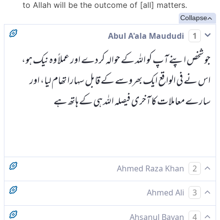
to Allah will be the outcome of [all] matters.
Collapse
Abul A'ala Maududi
1
جو شخص اپنے آپ کو اللہ کے حوالہ کر دے اور عملاً وہ نیک ہو،
اس نے فی الواقع ایک بھروسے کے قابل سہارا تھام لیا، اور
سارے معاملات کا آخری فیصلہ اللہ ہی کے ہاتھ ہے
Ahmed Raza Khan
2
تو جو اپنا منہ اللہ کی طرف جھکادے اور ہو نیکوکار تو بیشک اس نے
Ahmed Ali
3
مضبوط گرہ تھامی، اور اللہ ہی کی طرف ہے سب کاموں کی انتہا،
اور جس نے نیک ہو کر اپنا منہ الله کے سامنے جھکا دیا تو اس نے
Ahsanul Bayan
4