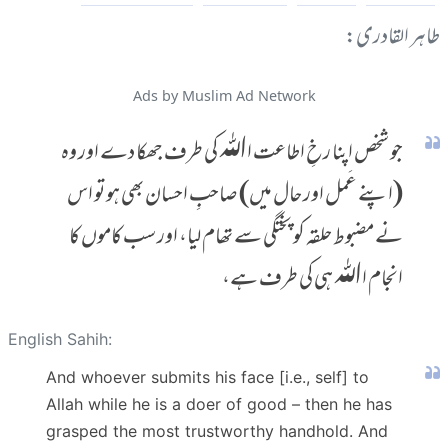
طاہر القادری:
Ads by Muslim Ad Network
جو شخص اپنا رخِ اطاعت اﷲ کی طرف جھکا دے اور وہ
(اپنے عَمل اور حال میں) صاحبِ احسان بھی ہو تو اس
نے مضبوط حلقہ کو پختگی سے تھام لیا، اور سب کاموں کا
انجام اﷲ ہی کی طرف ہے،
English Sahih:
And whoever submits his face [i.e., self] to
Allah while he is a doer of good – then he has
grasped the most trustworthy handhold. And