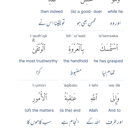
then indeed
(is) a good- doer
while he
اور وہ
محسن بھی ہو
تو یقینا اس نے
l-wuth'qā
bil-ʿur'wati
is'tamsaka
ٱسْتَمْسَكَ
بِٱلْعُرْوَةِ
ٱلْوُثْقَىٰۗ
the most trustworthy
the handhold
he has grasped
تھام لیا
مضبوط
کڑا
l-umūri
ʿāqibatu
l-lahi
wa-ilā
وَإِلَى
ٱللَّهِ
عَٰقِبَةُ
ٱلْأُمُورِ
(of) the matters
(is the) end
Allah
And to
اور طرف
اللہ کے
انجام ہے
سب کاموں کا