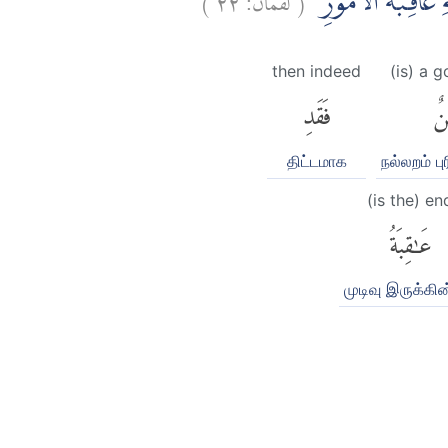
۞ عَاقِبَةُ الْاُمُوْرِ
then indeed
(is) a 
نٌ
فَقَدِ
திட்டமாக
நல்லறம் ப
(is the) en
عَٰقِبَةُ
முடிவு இருக்கி