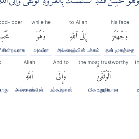
َهُوَ مُحْسِنٌ فَقَدِ اسْتَمْسَكَ بِالْعُرْوَةِ الْوُثْقٰىۗ وَاِلَى اللّٰهِ 
good- doer
while he
to Allah
his face
وَجْهَهُۥٓ
إِلَى ٱللَّهِ
وَهُوَ
مُحْسِ
ுரிகின்றவராக
அவரோ
அல்லாஹ்வின் பக்கம்
தன் முகத்தை
d
Allah
And to
the most trustworthy
t
ٱلْوُثْقَىٰۗ
وَإِلَى
ٱللَّهِ
ன்றது
அல்லாஹ்வின்
பக்கம்தான்
மிக உறுதியான