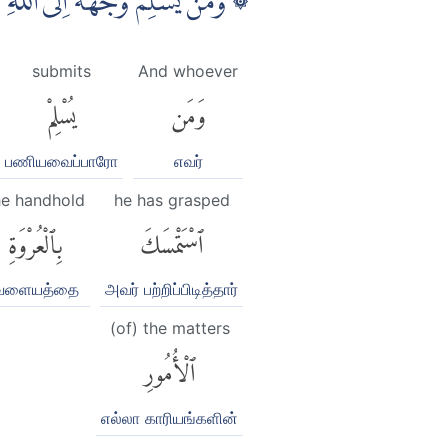
وَمَنْ يُّسْلِمْ وَجْهَهٗٓ اِلَى اللّٰهِ و
submits
And whoever
وَمَن
يُسْلِمْ
பணியவைப்பாரோ
எவர்
he handhold
he has grasped
ٱسْتَمْسَكَ
بِٱلْعُرْوَةِ
வளையத்தை
அவர் பற்றிப்பிடித்தார்
(of) the matters
ٱلْأُمُورِ
எல்லா காரியங்களின்