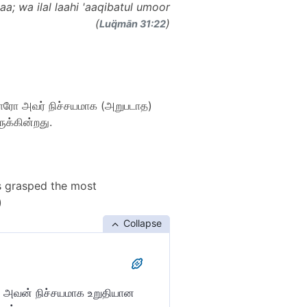
; wa ilal laahi 'aaqibatul umoor
(
)
Luq̈mān 31:22
ிறாரோ அவர் நிச்சயமாக (அறுபடாத)
ுக்கின்றது.
as grasped the most
)
Collapse
ோ, அவன் நிச்சயமாக உறுதியான