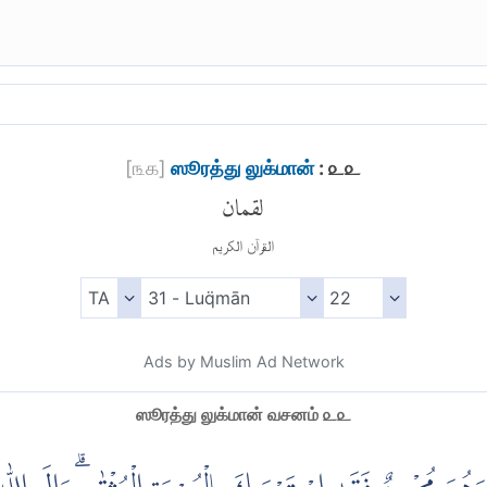
[
௩௧
]
ஸூரத்து லுக்மான்
: ௨௨
لقمان
القرآن الكريم
Ads by Muslim Ad Network
ஸூரத்து லுக்மான் வசனம் ௨௨