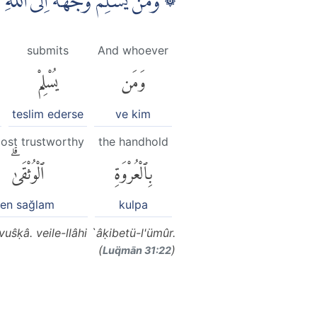
وَمَنْ يُّسْلِمْ وَجْهَهٗٓ اِلَى اللّٰهِ و
submits
And whoever
وَمَن
يُسْلِمْ
teslim ederse
ve kim
ost trustworthy
the handhold
بِٱلْعُرْوَةِ
ٱلْوُثْقَىٰۗ
en sağlam
kulpa
ŝḳâ. veile-llâhi `âḳibetü-l'ümûr.
(
)
Luq̈mān 31:22