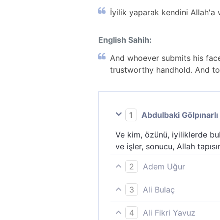
İyilik yaparak kendini Allah'a 
English Sahih:
And whoever submits his face 
trustworthy handhold. And to 
1
Abdulbaki Gölpınarlı
Ve kim, özünü, iyiliklerde b
ve işler, sonucu, Allah tapısı
2
Adem Uğur
İyi davranışlar içinde kendi
3
Ali Bulaç
işlerin sonu Allah´a varır.
Kim ihsanda bulunan (biri) 
4
Ali Fikri Yavuz