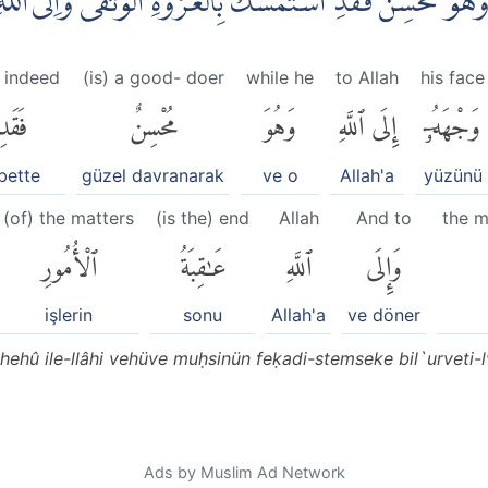
َهُوَ مُحْسِنٌ فَقَدِ اسْتَمْسَكَ بِالْعُرْوَةِ الْوُثْقٰىۗ وَاِلَى اللّٰهِ 
 indeed
(is) a good- doer
while he
to Allah
his face
وَجْهَهُۥٓ
إِلَى ٱللَّهِ
وَهُوَ
مُحْسِنٌ
فَقَدِ
bette
güzel davranarak
ve o
Allah'a
yüzünü
(of) the matters
(is the) end
Allah
And to
the m
وَإِلَى
ٱللَّهِ
عَٰقِبَةُ
ٱلْأُمُورِ
işlerin
sonu
Allah'a
ve döner
ehû ile-llâhi vehüve muḥsinün feḳadi-stemseke bil`urveti-lvu
Ads by Muslim Ad Network