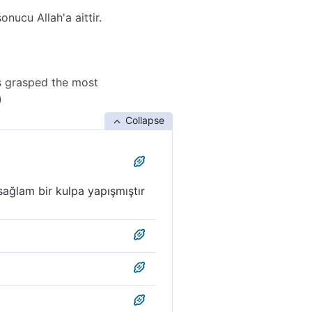
onucu Allah'a aittir.
as grasped the most
)
Collapse
sağlam bir kulpa yapışmıştır
 yapışmıştır. Zaten bütün
ten o kopmayan bir kulpa