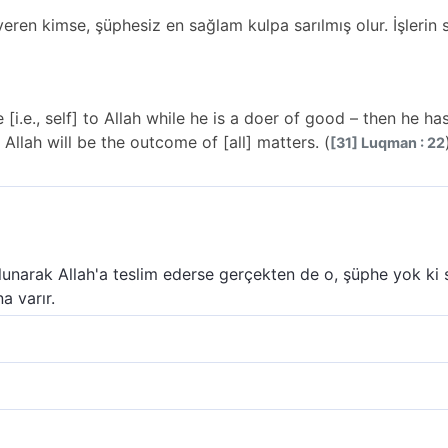
veren kimse, şüphesiz en sağlam kulpa sarılmış olur. İşlerin s
[i.e., self] to Allah while he is a doer of good – then he h
Allah will be the outcome of [all] matters. (
[31] Luqman : 22
ulunarak Allah'a teslim ederse gerçekten de o, şüphe yok ki 
na varır.
ni bütünüyle Allah´a veren kimse, gerçekten en sağlam kulpa
olarak yüzünü (kendini) Allah'a teslim ederse, artık gerçek