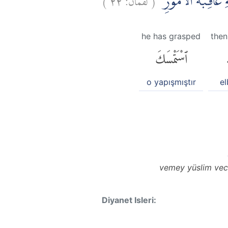
۞ عَاقِبَةُ الْاُمُوْرِ
he has grasped
then
ٱسْتَمْسَكَ
o yapışmıştır
el
vemey yüslim vech
Diyanet Isleri: