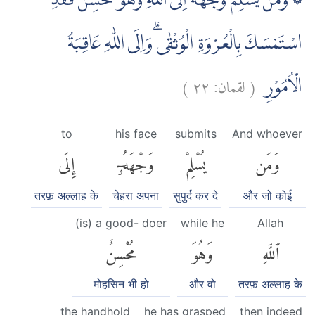
۞ وَمَنْ يُّسْلِمْ وَجْهَهٗٓ اِلَى اللّٰهِ وَهُوَ مُحْسِنٌ فَقَدِ
اسْتَمْسَكَ بِالْعُرْوَةِ الْوُثْقٰىۗ وَاِلَى اللّٰهِ عَاقِبَةُ
)
٢٢
لقمان:
(
الْاُمُوْرِ
to
his face
submits
And whoever
وَمَن
يُسْلِمْ
وَجْهَهُۥٓ
إِلَى
तरफ़ अल्लाह के
चेहरा अपना
सुपुर्द कर दे
और जो कोई
(is) a good- doer
while he
Allah
ٱللَّهِ
وَهُوَ
مُحْسِنٌ
मोहसिन भी हो
और वो
तरफ़ अल्लाह के
the handhold
he has grasped
then indeed