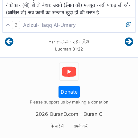
नेकोकार (भी) हो तो बेशक उसने (ईमान की) मज़बूत रस्सी पकड़ ली और
(आख़िर तो) सब कामों का अन्जाम ख़ुदा ही की तरफ है
2
Azizul-Haqq Al-Umary
और समर्पित कर देगा स्वयं को अल्लाह के तथा वह एकेश्वरवादी हो, तो
٢٢
:
٣١
لقمان
القرآن الكريم
-
उसने पकड़ लिया सुदृढ़ कड़ा तथा अल्लाह हीकी ओर कर्मों का परिणाम
Luqman
31
:
22
है।
Donate
Please support us by making a donation
2026
QuranO.com
- Quran O
के बारे में
संपर्क करें