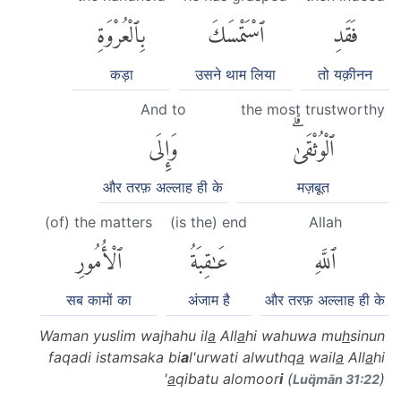
فَقَدِ
ٱسْتَمْسَكَ
بِٱلْعُرْوَةِ
कड़ा
उसने थाम लिया
तो यक़ीनन
And to
the most trustworthy
ٱلْوُثْقَىٰۗ
وَإِلَى
और तरफ़ अल्लाह ही के
मज़बूत
(of) the matters
(is the) end
Allah
ٱللَّهِ
عَٰقِبَةُ
ٱلْأُمُورِ
सब कामों का
अंजाम है
और तरफ़ अल्लाह ही के
Waman yuslim wajhahu il
a
All
a
hi wahuwa mu
h
sinun
faqadi istamsaka bi
a
l'urwati alwuthq
a
wail
a
All
a
hi
'
a
qibatu alomoor
i
(
)
Luq̈mān 31:22