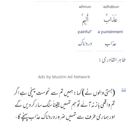
alīmun
ʿadhābun
عَذَابٌ
أَلِيمٌ
painful"
a punishment
عذاب
درد ناک
طاہر القادری:
Ads by Muslim Ad Network
(بستی والوں نے) کہا: ہمیں تم سے نحوست پہنچی ہے اگر
تم واقعی باز نہ آئے تو ہم تمہیں یقیناً سنگ سار کر دیں گے
اور ہماری طرف سے تمہیں ضرور دردناک عذاب پہنچے گا،