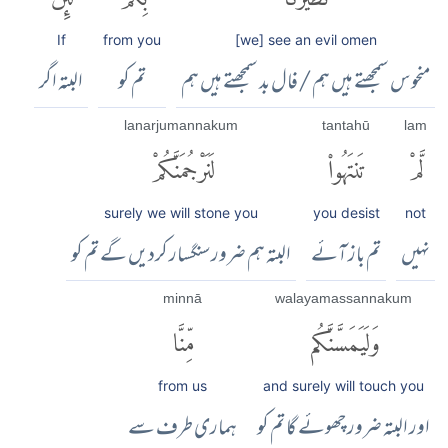
If
from you
[we] see an evil omen
منحوس سمجھتے ہیں ہم /فال بد سمجھتے ہیں ہم
تم کو
البتہ اگر
lanarjumannakum
tantahū
lam
لَّمْ
تَنتَهُوا۟
لَنَرْجُمَنَّكُمْ
surely we will stone you
you desist
not
نہیں
تم باز آئے
البتہ ہم ضرور سنگسار کردیں گے تم کو
minnā
walayamassannakum
وَلَيَمَسَّنَّكُم
مِّنَّا
from us
and surely will touch you
اور البتہ ضرور چھوئے گا تم کو
ہماری طرف سے