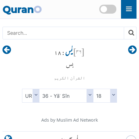
Skip to main content
Quran
O
[
۳۶
]
یٰس
: ۱۸
يس
القرآن الكريم
Ads by Muslim Ad Network