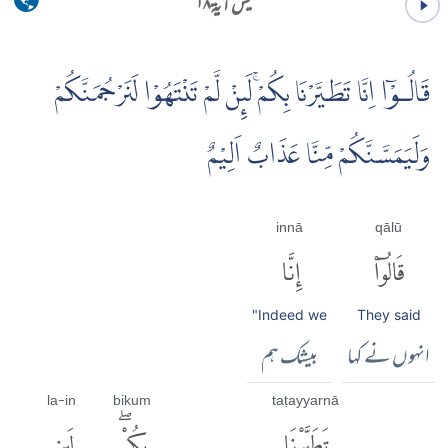
یٰس آية ۱۸
قَالُـوْۤا اِنَّا تَطَيَّرْنَا بِكُمْۚ لَٮِٕنْ لَّمْ تَنْتَهُوْا لَنَرْجُمَنَّكُمْ
وَلَيَمَسَّنَّكُمْ مِّنَّا عَذَابٌ اَلِيْمٌ
innā
qālū
قَالُوٓا۟
إِنَّا
"Indeed we
They said
انہوں نے کہا
بیشک ہم
la-in
bikum
taṭayyarnā
تَطَيَّرْنَا
بِكُمْۖ
لَئِن