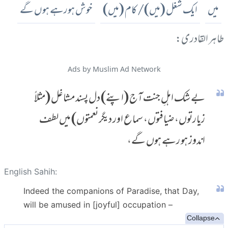
میں
ایک شغل (میں)/ کام (میں)
خوش ہورہے ہوں گے
طاہر القادری:
Ads by Muslim Ad Network
بے شک اہلِ جنت آج (اپنے) دل پسند مشاغل (مثلاً
زیارتوں، ضیافتوں، سماع اور دیگر نعمتوں) میں لطف
اندوز ہو رہے ہوں گے،
English Sahih:
Indeed the companions of Paradise, that Day,
will be amused in [joyful] occupation –
Collapse