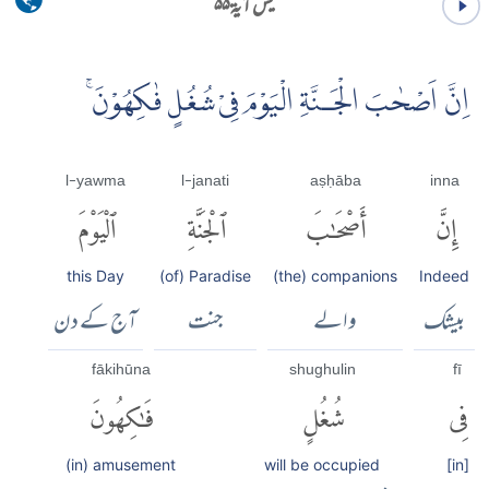
یٰس آية ۵۵
اِنَّ اَصْحٰبَ الْجَـنَّةِ الْيَوْمَ فِىْ شُغُلٍ فٰكِهُوْنَۚ
l-yawma
l-janati
aṣḥāba
inna
إِنَّ
أَصْحَٰبَ
ٱلْجَنَّةِ
ٱلْيَوْمَ
this Day
(of) Paradise
(the) companions
Indeed
بیشک
والے
جنت
آج کے دن
fākihūna
shughulin
fī
فِى
شُغُلٍ
فَٰكِهُونَ
(in) amusement
will be occupied
[in]