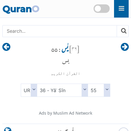
Skip to main content
Quran
O
[
۳۶
]
یٰس
: ۵۵
يس
القرآن الكريم
Ads by Muslim Ad Network