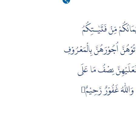
َانُكُمْ مِّنْ فَتَيٰـتِكُمُ
ٰ تُوْهُنَّ اُجُوْرَهُنَّ بِالْمَعْرُوْفِ
َعَلَيْهِنَّ نِصْفُ مَا عَلَى
للّٰهُ غَفُوْرٌ رَّحِيْمٌ