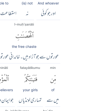
ble to
(is) not
And whoever
اور جو کوئی
نہ
استطاعت رک
l-muḥ'ṣanāti
ٱلْمُحْصَنَٰتِ
the free chaste
عورتوں سے جو آزاد ہیں۔ خاندانی عور
ināti
fatayātikumu
min
مِّن
فَتَيَٰتِكُمُ
ٱلْمُؤْم
believers
your girls
of
میں سے
تمہاری لونڈیاں
جوایمان و