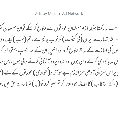
Ads by Muslim Ad Network
طاعت نہ رکھتا ہو کہ آزاد مسلمان عورتوں سے نکاح کر سکے تو ان مسلمان
اور اللہ تمہارے ایمان (کی کیفیت) کو خوب جانتا ہے، تم (سب) ایک 
کی اجازت کے ساتھ نکاح کرو اور انہیں ان کے مَہر حسبِ دستور ادا کرو 
ں نہ بدکاری کرنے والی ہوں اور نہ درپردہ آشنائی کرنے والی ہوں، پس 
 ان پر اس سزا کی آدھی سزا لازم ہے جو آزاد (کنواری) عورتوں کے لئ
ارتکاب) کا اندیشہ ہو، اور اگر تم صبر کرو تو (یہ) تمہارے حق میں بہتر ہ