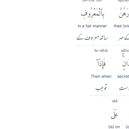
bil-maʿrūfi
ujūra
َهُنَّ
بِٱلْمَعْرُوفِ
in a fair manner
their br
 مہر
ساتھ معروف کے
fa-idhā
akh
انٍۚ
فَإِذَآ
Then when
secret
دوست
تو جب
ʿalā
عَلَى
(is) on
(