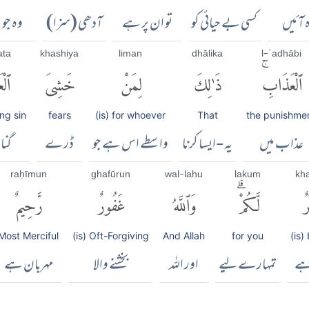
 آئیں
کسی بے حیائی کو
تو ان پر ہے
آدھی (سزا)
وہ جو
ata
khashiya
liman
dhālika
l-ʿadhābi
ٱلْعَذَابِۚ
ذَٰلِكَ
لِمَنْ
خَشِىَ
ٱلْ
ng sin
fears
(is) for whoever
That
the punishme
عذاب میں
یہ-ایسا کرنا
واسطے اس ہے جو
ڈرے
گنا
raḥīmun
ghafūrun
wal-lahu
lakum
kh
ٌ
لَّكُمْۗ
وَٱللَّهُ
غَفُورٌ
رَّحِيمٌ
Most Merciful
(is) Oft-Forgiving
And Allah
for you
(is)
ہے
تمہارے لیے
اور اللہ
بخشنے والا
مہربان ہے