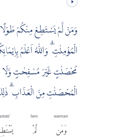
وَمَنْ لَّمْ يَسْتَطِعْ مِنْكُمْ طَوْلًا
الْمُؤْمِنٰتِ ۗ وَاللّٰهُ اَعْلَمُ بِاِيْمَا
مُحْصَنٰتٍ غَيْرَ مُسٰفِحٰتٍ وَّلَا مُت
الْمُحْصَنٰتِ مِنَ الْعَذَابِ ۗ ذٰلِكَ ل
staṭiʿ
lam
waman
وَمَن
لَّمْ
يَسْتَطِ