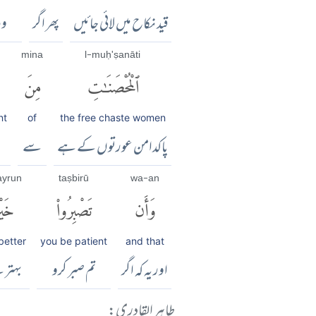
قید نکاح میں لائی جائیں
پھر اگر
وہ
mina
l-muḥ'ṣanāti
ٱلْمُحْصَنَٰتِ
مِنَ
nt
of
the free chaste women
پاکدامن عورتوں کے ہے
سے
ayrun
taṣbirū
wa-an
وَأَن
تَصْبِرُوا۟
خَيْر
 better
you be patient
and that
اور یہ کہ اگر
تم صبر کرو
بہتر 
طاہر القادری: