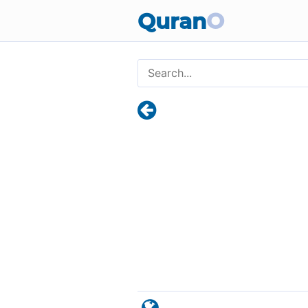
Quran
O