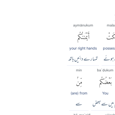
aymānukum
mala
كَتْ
أَيْمَٰنُكُم
your right hands
posses
 ہوئے
تمہارے دائیں ہاتھ
min
baʿḍukum
بَعْضُكُم
مِّنۢ
(are) from
You
 میں سے بعض
سے