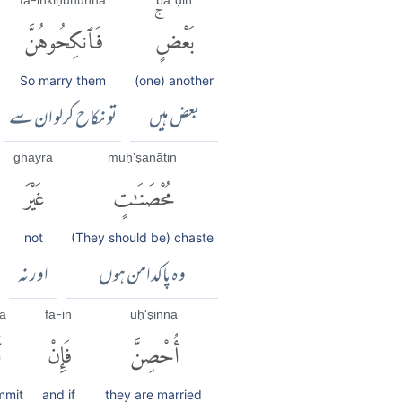
fa-inkiḥūhunna
baʿḍin
بَعْضٍۚ
فَٱنكِحُوهُنَّ
So marry them
(one) another
بعض ہیں
تو نکاح کرلو ان سے
ghayra
muḥ'ṣanātin
مُحْصَنَٰتٍ
غَيْرَ
not
(They should be) chaste
وہ پاکدامن ہوں
اور نہ
a
fa-in
uḥ'ṣinna
أُحْصِنَّ
فَإِنْ
أ
mmit
and if
they are married