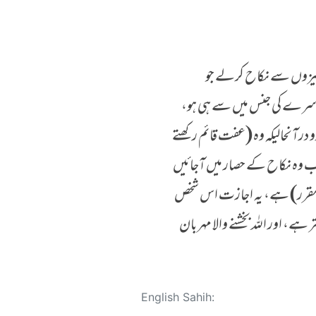
 کنیزوں سے نکاح کرلے جو
دوسرے کی جنس میں سے ہی ہو،
درآنحالیکہ وہ (عفت قائم رکھتے
جب وہ نکاح کے حصار میں آجائیں
ے (مقرر) ہے، یہ اجازت اس شخص
ے، اور اللہ بخشنے والا مہر بان
English Sahih: