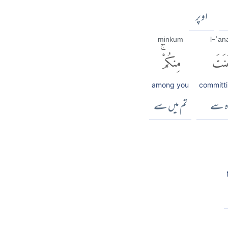
اوپر
minkum
l-ʿan
عَنَتَ
مِنكُمْۚ
among you
committi
ہ سے
تم میں سے