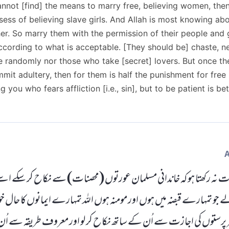
ot [find] the means to marry free, believing women, the
ss of believing slave girls. And Allah is most knowing abo
her. So marry them with the permission of their people and 
ccording to what is acceptable. [They should be] chaste, n
 randomly nor those who take [secret] lovers. But once the
mmit adultery, then for them is half the punishment for fre
you who fears affliction [i.e., sin], but to be patient is bet
ت نہ رکھتا ہو کہ خاندانی مسلمان عورتوں (محصنات) سے نکاح کر سکے اسے
 جو تمہارے قبضہ میں ہوں اور مومنہ ہوں اللہ تمہارے ایمانوں کا حال
پرستوں کی اجازت سے اُن کے ساتھ نکاح کر لو اور معروف طریقہ سے اُن کے