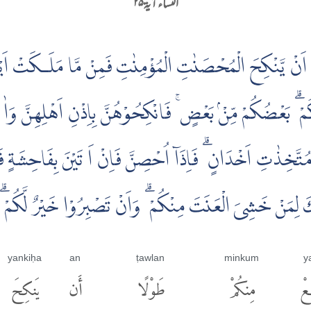
النساء آية ۲۵
 اَنْ يَّنْكِحَ الْمُحْصَنٰتِ الْمُؤْمِنٰتِ فَمِنْ مَّا مَلَـكَتْ اَيْم
نِكُمْ ۗ بَعْضُكُمْ مِّنْۢ بَعْضٍ ۚ فَانْكِحُوْهُنَّ بِاِذْنِ اَهْلِهِنَّ وَا
َّخِذٰتِ اَخْدَانٍ ۗ فَاِذَاۤ اُحْصِنَّ فَاِنْ اَ تَيْنَ بِفَاحِشَةٍ ف
ِمَنْ خَشِىَ الْعَنَتَ مِنْكُمْ ۗ وَاَنْ تَصْبِرُوْا خَيْرٌ لَّكُمْ ۗ وَا
yankiḥa
an
ṭawlan
minkum
ya
عْ
مِنكُمْ
طَوْلًا
أَن
يَنكِحَ