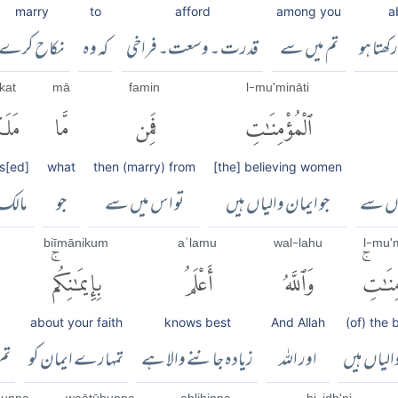
marry
to
afford
among you
a
ھتا ہو
تم میں سے
قدرت ۔ وسعت۔ فراخی
کہ وہ
نکاح کرے
kat
mā
famin
l-mu'mināti
ٱلْمُؤْمِنَٰتِ
فَمِن
مَّا
مَلَ
s[ed]
what
then (marry) from
[the] believing women
توں سے
جو ایمان والیاں ہیں
تو اس میں سے
جو
مالک
biīmānikum
aʿlamu
wal-lahu
l-mu'm
ِنَٰتِۚ
وَٱللَّهُ
أَعْلَمُ
بِإِيمَٰنِكُمۚ
about your faith
knows best
And Allah
(of) the 
الیاں ہیں
اور اللہ
زیادہ جاننے والا ہے
تمہارے ایمان کو
تم