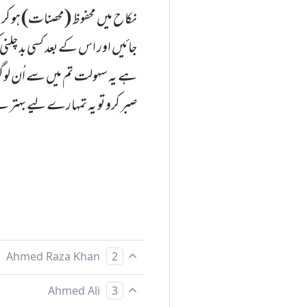
نکاح میں محفوظ (محصنات) ہو کر ر
جائیں اور اس کے بعد کسی بد چلن
ہے یہ سہولت تم میں سے اُن لوگو
صبر کرو تو یہ تمہارے لیے بہتر ہے
Ahmed Raza Khan
2
اور تم میں بے مقدوری کے باعث 
Ahmed Ali
3