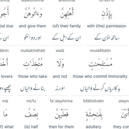
hunna
waātūhunna
ahlihinna
bi-idh'ni
بِإِذْنِ
أَهْلِهِنَّ
وَءَاتُوهُنَّ
أُجُور
idal due
and give them
(of) their family
with (the) permission
ساتھ اذن کے
ان کے اہل کے
اور دو انکو
ان کے
dānin
muttakhidhāti
walā
musāfiḥātin
مُسَٰفِحَٰتٍ
وَلَا
مُتَّخِذَٰتِ
أَخْدَ
 lovers
those who take
and not
those who commit immorality
بد کاریاں کرنے والیاں
اور نہ
بنانے والیاں
چھپے 
mā
niṣ'fu
faʿalayhinna
bifāḥishatin
atayn
َتَيْنَ
بِفَٰحِشَةٍ
فَعَلَيْهِنَّ
نِصْفُ
مَا
of) what
(is) half
then for them
adultery
they co