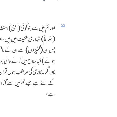
اور تم میں سے جو کوئی (اتنی) است
(شرعاً) تمہاری ملکیت میں ہیں، 
پس ان (کنیزوں) سے ان کے مالکوں 
ہوئے) قیدِ نکاح میں آنے والی ہو
پھر اگر بدکاری کی مرتکب ہوں تو
کے لئے ہے جسے تم میں سے گناہ (کے 
ہے،