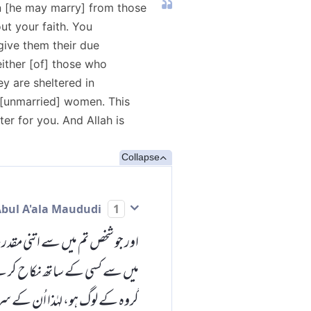
n [he may marry] from those
ut your faith. You
give them their due
either [of] those who
y are sheltered in
e [unmarried] women. This
ter for you. And Allah is
Collapse
Abul A'ala Maududi
1
اور جو شخص تم میں سے اتنی مقدر
میں سے کسی کے ساتھ نکاح کر لے
گروہ کے لوگ ہو، لہٰذا اُن کے سر