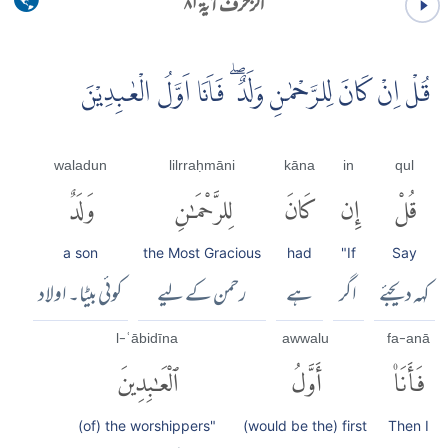
الزخرف آية ۸۱
قُلْ اِنْ كَانَ لِلرَّحْمٰنِ وَلَدٌ ۖ فَاَنَاۡ اَوَّلُ الْعٰبِدِيْنَ
waladun
lilrraḥmāni
kāna
in
qul
قُلْ
إِن
كَانَ
لِلرَّحْمَٰنِ
وَلَدٌ
a son
the Most Gracious
had
"If
Say
کہہ دیجئے
اگر
ہے
رحمن کے لیے
کوئی بیٹا۔ اولاد
l-ʿābidīna
awwalu
fa-anā
فَأَنَا۠
أَوَّلُ
ٱلْعَٰبِدِينَ
(of) the worshippers"
(would be the) first
Then I