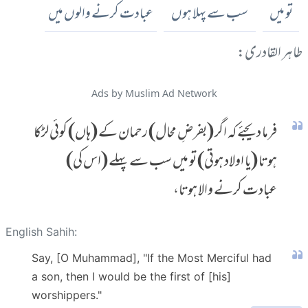
تو میں
سب سے پہلا ہوں
عبادت کرنے والوں میں
طاہر القادری:
Ads by Muslim Ad Network
فرما دیجئے کہ اگر (بفرضِ محال) رحمان کے (ہاں) کوئی لڑکا
ہوتا (یا اولاد ہوتی) تو میں سب سے پہلے (اس کی)
عبادت کرنے والا ہوتا،
English Sahih:
Say, [O Muhammad], "If the Most Merciful had
a son, then I would be the first of [his]
worshippers."