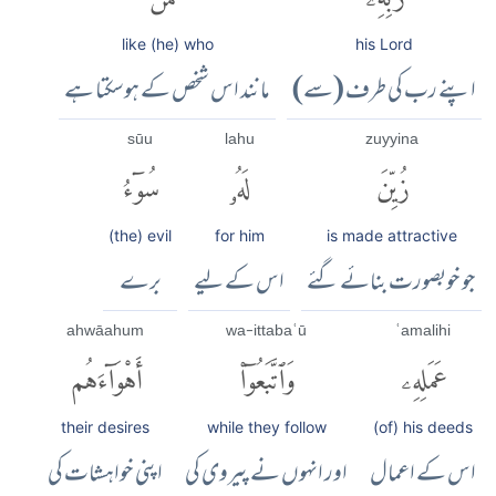
like (he) who
his Lord
اپنے رب کی طرف (سے)
مانند اس شخص کے ہوسکتا ہے
sūu
lahu
zuyyina
زُيِّنَ
لَهُۥ
سُوٓءُ
(the) evil
for him
is made attractive
جو خوبصورت بنائے گئے
اس کے لیے
برے
ahwāahum
wa-ittabaʿū
ʿamalihi
عَمَلِهِۦ
وَٱتَّبَعُوٓا۟
أَهْوَآءَهُم
their desires
while they follow
(of) his deeds
اس کے اعمال
اور انہوں نے پیروی کی
اپنی خواہشات کی