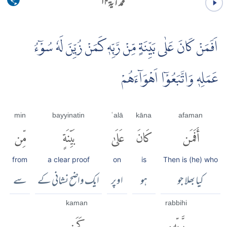
محمد آية ۱۴
اَفَمَنْ كَانَ عَلٰى بَيِّنَةٍ مِّنْ رَّبِّهٖ كَمَنْ زُيِّنَ لَهٗ سُوْۤءُ
عَمَلِهٖ وَاتَّبَعُوْۤا اَهْوَاۤءَهُمْ
min
bayyinatin
ʿalā
kāna
afaman
أَفَمَن
كَانَ
عَلَىٰ
بَيِّنَةٍ
مِّن
from
a clear proof
on
is
Then is (he) who
کیا بھلا جو
ہو
اوپر
ایک واضح نشانی کے
سے
kaman
rabbihi
رَّبِّهِۦ
كَمَن