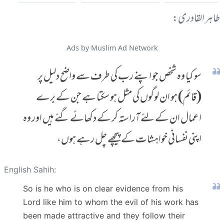
طاہر القادری:
Ads by Muslim Ad Network
سو کیا وہ شخص جو اپنے رب کی طرف سے واضح دلیل پر
(قائم) ہو ان لوگوں کی مثل ہو سکتا ہے جن کے برے
اعمال ان کے لئے آراستہ کر کے دکھائے گئے ہیں اور وہ
اپنی نفسانی خواہشات کے پیچھے چل رہے ہوں،
English Sahih:
So is he who is on clear evidence from his
Lord like him to whom the evil of his work has
been made attractive and they follow their