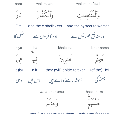
nāra
wal-kufāra
wal-munāfiqāti
وَٱلْمُنَٰفِقَٰتِ
وَٱلْكُفَّارَ
نَارَ
Fire
and the disbelievers
and the hypocrite women
اور منافق عورتوں سے
اور کافروں سے
آگ کا
hiya
fīhā
khālidīna
jahannama
جَهَنَّمَ
خَٰلِدِينَ
فِيهَاۚ
هِىَ
It (is)
in it
they (will) abide forever
(of the) Hell
جہنم کی
ہمیشہ رہنے والے ہیں
اس میں
وہی
walaʿanahumu
ḥasbuhum
حَسْبُهُمْۚ
وَلَعَنَهُمُ
And Allah has cursed them
sufficient for them