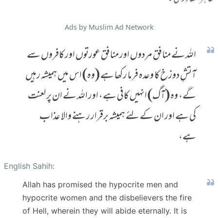
Ads by Muslim Ad Network
اللہ نے منافق مردوں اور منافق عورتوں اور کافروں سے
آتشِ دوزخ کا وعدہ فرما رکھا ہے (وہ) اس میں ہمیشہ رہیں
گے، وہ (آگ) انہیں کافی ہے، اور اللہ نے ان پر لعنت
کی ہے اور ان کے لئے ہمیشہ برقرار رہنے والا عذاب
ہے،
English Sahih:
Allah has promised the hypocrite men and
hypocrite women and the disbelievers the fire
of Hell, wherein they will abide eternally. It is