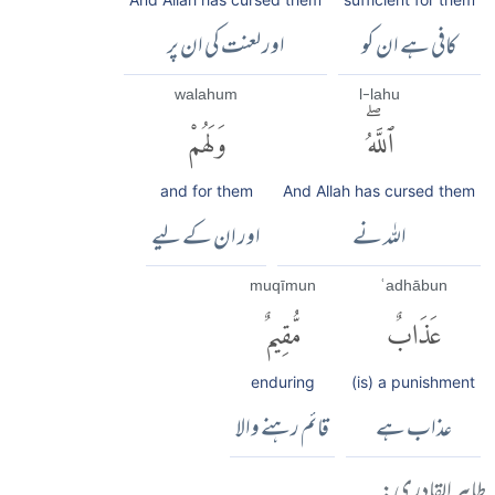
کافی ہے ان کو
اور لعنت کی ان پر
walahum
l-lahu
ٱللَّهُۖ
وَلَهُمْ
and for them
And Allah has cursed them
اللہ نے
اور ان کے لیے
muqīmun
ʿadhābun
عَذَابٌ
مُّقِيمٌ
enduring
(is) a punishment
عذاب ہے
قائم رہنے والا
طاہر القادری: