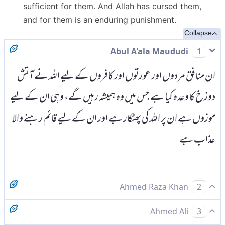
sufficient for them. And Allah has cursed them,
and for them is an enduring punishment.
Collapse
Abul A'ala Maududi
1
ان منافق مردوں اور عورتوں اور کافروں کے لیے اللہ نے آتش
دوزخ کا وعدہ کیا ہے جس میں وہ ہمیشہ رہیں گے، وہی ان کے لیے
موزوں ہے ان پر اللہ کی پھٹکار ہے اور ان کے لیے قائم ر ہنے والا
عذاب ہے
Ahmed Raza Khan
2
اللہ نے منافق مردوں اور منافق عورتوں اور کافروں کو جہنم کی آگ
Ahmed Ali
3