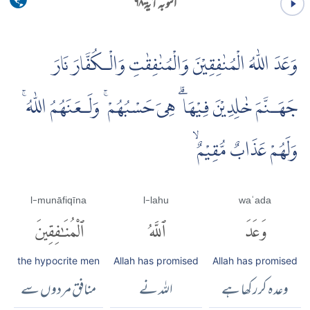
التوبہ آية ۶۸
وَعَدَ اللّٰهُ الْمُنٰفِقِيْنَ وَالْمُنٰفِقٰتِ وَالْـكُفَّارَ نَارَ
جَهَـنَّمَ خٰلِدِيْنَ فِيْهَا ۗ هِىَ حَسْبُهُمْ ۚ وَلَـعَنَهُمُ اللّٰهُ ۚ
وَلَهُمْ عَذَابٌ مُّقِيْمٌ ۙ
l-munāfiqīna
l-lahu
waʿada
وَعَدَ
ٱللَّهُ
ٱلْمُنَٰفِقِينَ
the hypocrite men
Allah has promised
Allah has promised
وعدہ کررکھا ہے
اللہ نے
منافق مردوں سے