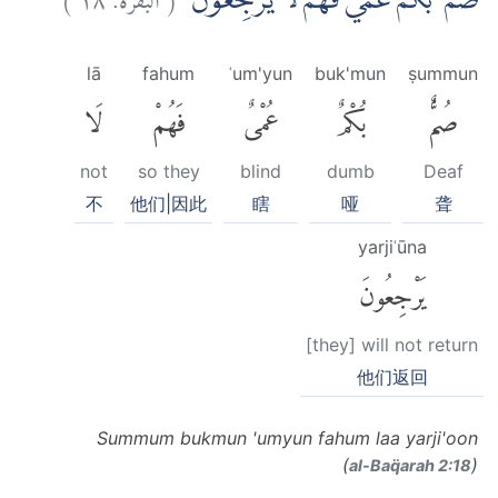
صُمٌّ ۢ بُكْمٌ عُمْيٌ فَهُمْ لَا يَرْجِعُوْنَۙ
lā
fahum
ʿum'yun
buk'mun
ṣummun
صُمٌّۢ
بُكْمٌ
عُمْىٌ
فَهُمْ
لَا
not
so they
blind
dumb
Deaf
不
他们|因此
瞎
哑
聋
yarjiʿūna
يَرْجِعُونَ
[they] will not return
他们返回
Summum bukmun 'umyun fahum laa yarji'oon
(
)
al-Baq̈arah 2:18