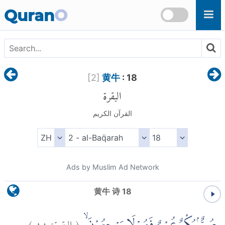
Skip to main content
Quran
O
[
2
]
黄牛
: 18
البقرة
القرآن الكريم
Ads by Muslim Ad Network
黄牛 诗 18
)
١٨
البقرة:
(