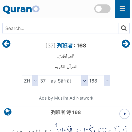
Skip to main content
Quran
O
[
37
]
列班者
: 168
الصافات
القرآن الكريم
Ads by Muslim Ad Network
列班者 诗 168
)
١٦٨
الصافات:
(