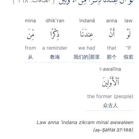
لَوْ اَنَّ عِنْدَنَا ذِكْرًا مِّنَ الْاَوَّلِيْنَۙ
mina
dhik'ran
ʿindanā
anna
law
لَوْ
أَنَّ
عِندَنَا
ذِكْرًا
مِّنَ
from
a reminder
we had
that
"If
从
教诲
我们的|那里
那个
假若
l-awalīna
ٱلْأَوَّلِينَ
the former (people)
众古人
Law anna 'indana zikram minal awwaleen
(
)
aṣ-Ṣāffāt 37:168