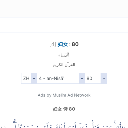
[
4
]
妇女
: 80
النساء
القرآن الكريم
Ads by Muslim Ad Network
妇女 诗 80
ا:
(