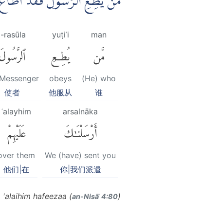
مَنْ يُّطِعِ الرَّسُوْلَ فَقَدْ اَطَاع ۗ
l-rasūla
yuṭiʿi
man
مَّن
يُطِعِ
ٱلرَّسُولَ
 Messenger
obeys
(He) who
使者
他服从
谁
ʿalayhim
arsalnāka
أَرْسَلْنَٰكَ
عَلَيْهِمْ
over them
We (have) sent you
他们|在
你|我们派遣
 'alaihim hafeezaa (
)
an-Nisāʾ 4:80