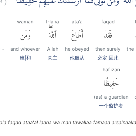
َ اللّٰهَ ۚ وَمَنْ تَوَلّٰى فَمَآ اَرْسَلْنٰكَ عَلَيْهِمْ حَفِيْظًا
waman
l-laha
aṭāʿa
faqad
فَقَدْ
أَطَاعَ
ٱللَّهَۖ
وَمَن
 -
and whoever
Allah
he obeyed
then surely
the
谁|和
真主
他服从
必定|因此
ḥafīẓan
حَفِيظًا
(as) a guardian
一个监护者
oola faqad ataa'al laaha wa man tawallaa famaaa arsalnaaka