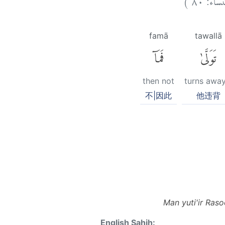
famā
tawallā
تَوَلَّىٰ
فَمَآ
then not
turns away
不|因此
他违背
Man yuti'ir Ras
English Sahih: