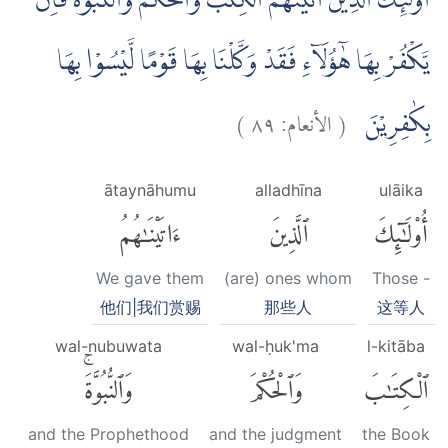
اُولٰۤىِٕكَ الَّذِيْنَ اٰتَيْنٰهُمُ الْكِتٰبَ وَالْحُكْمَ وَالنُّبُوَّةَ ۚفَاِنْ
يَّكْفُرْ بِهَا هٰٓؤُلَاۤءِ فَقَدْ وَكَّلْنَا بِهَا قَوْمًا لَّيْسُوْا بِهَا
)
٨٩
الأنعام:
(
بِكٰفِرِيْنَ
ātaynāhumu
alladhīna
ulāika
أُو۟لَٰٓئِكَ
ٱلَّذِينَ
ءَاتَيْنَٰهُمُ
We gave them
(are) ones whom
Those -
他们|我们赏赐
那些人
这等人
wal-nubuwata
wal-ḥuk'ma
l-kitāba
ٱلْكِتَٰبَ
وَٱلْحُكْمَ
وَٱلنُّبُوَّةَۚ
and the Prophethood
and the judgment
the Book