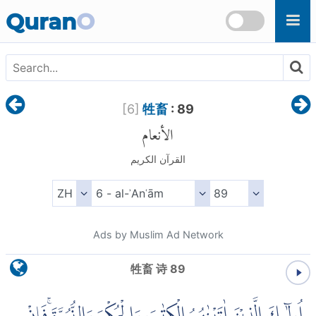
Skip to main content
Quran
O
[
6
]
牲畜
: 89
الأنعام
القرآن الكريم
Ads by Muslim Ad Network
牲畜 诗 89