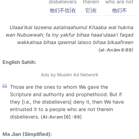
disbelievers
therein
who are not
他们不信|在
它|在
他们不
Ulaaa'ikal lazeena aatainaahumul Kitaaba wal hukma
wan Nubuwwah; fa iny yakfur bihaa haaa'ulaaa'i faqad
wakkalnaa bihaa qawmal laisoo bihaa bikaafireen
(
)
al-ʾAnʿām 6:89
English Sahih:
Ads by Muslim Ad Network
Those are the ones to whom We gave the
Scripture and authority and prophethood. But if
they [i.e., the disbelievers] deny it, then We have
entrusted it to a people who are not therein
disbelievers. (
)
Al-An'am [6] : 89
Ma Jian (Simplified):