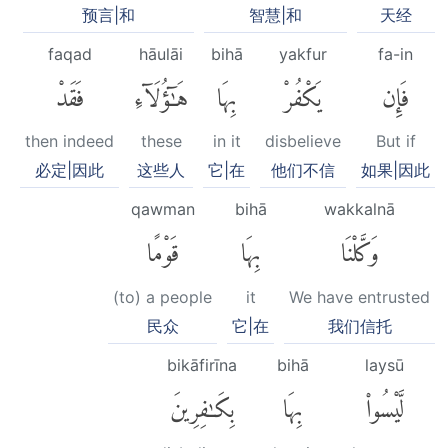
预言|和
智慧|和
天经
faqad
hāulāi
bihā
yakfur
fa-in
فَإِن
يَكْفُرْ
بِهَا
هَٰٓؤُلَآءِ
فَقَدْ
then indeed
these
in it
disbelieve
But if
必定|因此
这些人
它|在
他们不信
如果|因此
qawman
bihā
wakkalnā
وَكَّلْنَا
بِهَا
قَوْمًا
(to) a people
it
We have entrusted
民众
它|在
我们信托
bikāfirīna
bihā
laysū
لَّيْسُوا۟
بِهَا
بِكَٰفِرِينَ