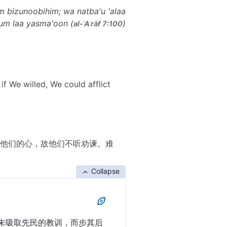
m bizunoobihim; wa natba'u 'alaa
um laa yasma'oon (
)
al-ʾAʿrāf 7:100
if We willed, We could afflict
他们的心，故他们不听劝谏。难
Collapse
未吸取先民的教训，而步其后