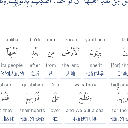
ْضَ مِنْۢ بَعْدِ اَهْلِهَآ اَنْ لَّوْ نَشَاۤءُ اَصَبْنٰهُمْ بِذُنُوْبِهِمْۚ وَ
ahlihā
baʿdi
min
l-arḍa
yarithūna
lilla
ذِينَ
يَرِثُونَ
ٱلْأَرْضَ
مِنۢ
بَعْدِ
أَهْلِهَآ
its people
after
from
the land
inherit
[for] t
它的|人们的
之后
从
大地
他们继承
那些
fahum
qulūbihim
ʿalā
wanaṭbaʿu
bidhunū
ُوبِهِمْۚ
وَنَطْبَعُ
عَلَىٰ
قُلُوبِهِمْ
فَهُمْ
o they
their hearts
over
and We put a seal
for thei
们|因此
他们的|众心
在
我们封闭|和
他们的|