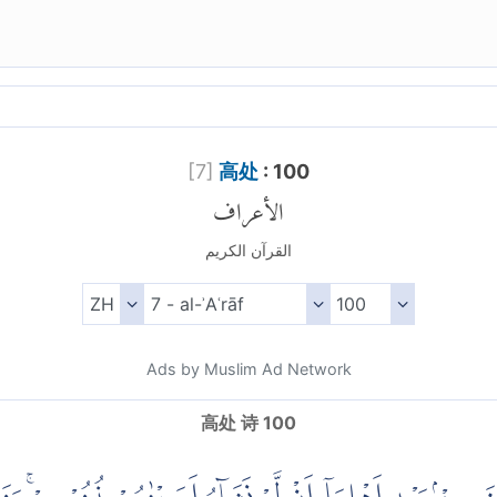
[
7
]
高处
: 100
الأعراف
القرآن الكريم
Ads by Muslim Ad Network
高处 诗 100