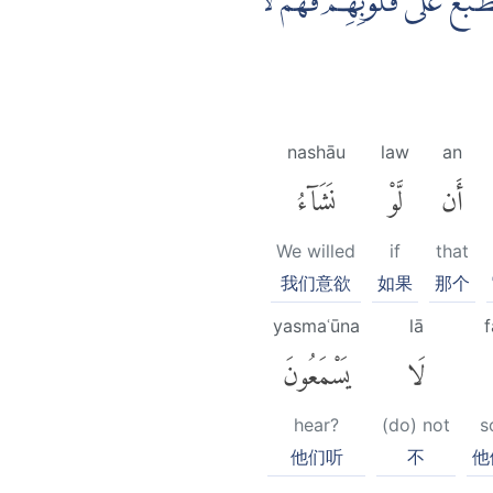
نَطْبَعُ عَلٰى قُلُوْبِهِمْ فَهُمْ لَا
nashāu
law
an
أَن
لَّوْ
نَشَآءُ
We willed
if
that
我们意欲
如果
那个
yasmaʿūna
lā
لَا
يَسْمَعُونَ
hear?
(do) not
s
他们听
不
他