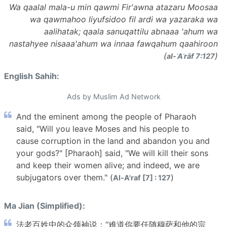
Wa qaalal mala-u min qawmi Fir'awna atazaru Moosaa
wa qawmahoo liyufsidoo fil ardi wa yazaraka wa
aalihatak; qaala sanuqattilu abnaaa 'ahum wa
nastahyee nisaaa'ahum wa innaa fawqahum qaahiroon
(
)
al-ʾAʿrāf 7:127
English Sahih:
Ads by Muslim Ad Network
And the eminent among the people of Pharaoh
said, "Will you leave Moses and his people to
cause corruption in the land and abandon you and
your gods?" [Pharaoh] said, "We will kill their sons
and keep their women alive; and indeed, we are
subjugators over them." (
)
Al-A'raf [7] : 127
Ma Jian (Simplified):
法老百姓中的众领袖说：“难道你要任随穆萨和他的宗