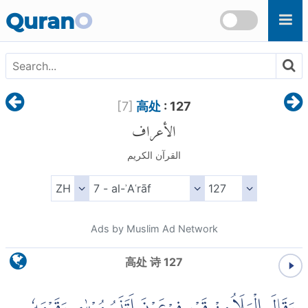
Skip to main content
Quran
O
[
7
]
高处
: 127
الأعراف
القرآن الكريم
Ads by Muslim Ad Network
高处 诗 127