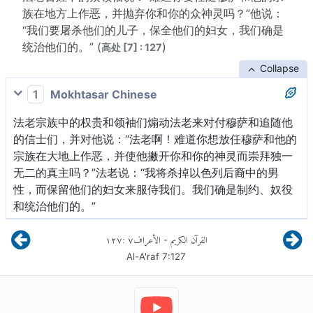
族在地方上作恶，并抛弃你和你的众神灵吗？”他说：
“我们要屠杀他们的儿子，保全他们的妇女，我们确是
统治他们的。” (
)
高处 [7] : 127
Collapse
1
Mokhtasar Chinese
法老宗族中的权贵和领袖们煽动法老来对付穆萨和追随他
的信士们，并对他说：“法老啊！难道你想放任穆萨和他的
宗族在大地上作恶，并使他撇开你和你的神灵而崇拜独一
无二的真主吗？”法老说：“我将杀掉以色列后裔中的男
性，而保留他们的妇女来服侍我们。我们确是制约、奴役
和统治他们的。”
١٢٧
:
٧
الأعراف
القرآن الكريم
-
Al-A'raf
7
:
127