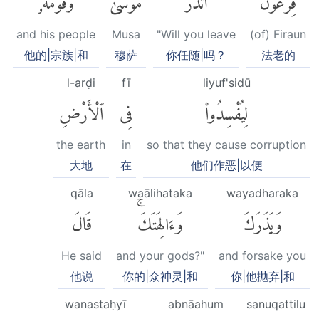
and his people
Musa
"Will you leave
(of) Firaun
他的|宗族|和
穆萨
你任随|吗？
法老的
l-arḍi
fī
liyuf'sidū
لِيُفْسِدُوا۟
فِى
ٱلْأَرْضِ
the earth
in
so that they cause corruption
大地
在
他们作恶|以便
qāla
waālihataka
wayadharaka
وَيَذَرَكَ
وَءَالِهَتَكَۚ
قَالَ
He said
and your gods?"
and forsake you
他说
你的|众神灵|和
你|他抛弃|和
wanastaḥyī
abnāahum
sanuqattilu