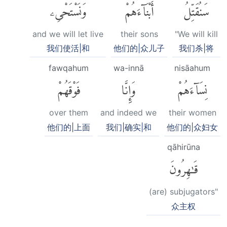
سَنُقَتِّلُ
أَبْنَآءَهُمْ
وَنَسْتَحْىِۦ
and we will let live
their sons
"We will kill
我们使活|和
他们的|众儿子
我们杀|将
fawqahum
wa-innā
nisāahum
نِسَآءَهُمْ
وَإِنَّا
فَوْقَهُمْ
over them
and indeed we
their women
他们的|上面
我们|确实|和
他们的|众妇女
qāhirūna
قَٰهِرُونَ
(are) subjugators"
众主权