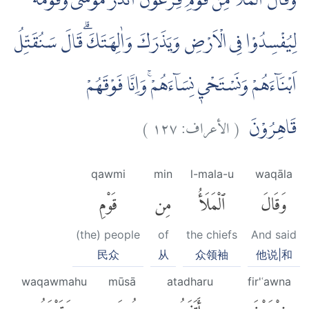
وَقَالَ الْمَلَاُ مِنْ قَوْمِ فِرْعَوْنَ اَتَذَرُ مُوْسٰى وَقَوْمَهٗ
لِيُفْسِدُوْا فِى الْاَرْضِ وَيَذَرَكَ وَاٰلِهَتَكَۗ قَالَ سَنُقَتِّلُ
اَبْنَاۤءَهُمْ وَنَسْتَحْيٖ نِسَاۤءَهُمْۚ وَاِنَّا فَوْقَهُمْ
)
١٢٧
الأعراف:
(
قَاهِرُوْنَ
qawmi
min
l-mala-u
waqāla
وَقَالَ
ٱلْمَلَأُ
مِن
قَوْمِ
(the) people
of
the chiefs
And said
民众
从
众领袖
他说|和
waqawmahu
mūsā
atadharu
fir'ʿawna
فِرْعَوْنَ
أَتَذَرُ
مُوسَىٰ
وَقَوْمَهُۥ