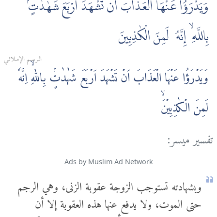
وَيَدْرَؤُا عَنْهَا الْعَذَابَ أَن تَشْهَدَ أَرْبَعَ شَهٰدٰتٍۢ
بِاللَّهِ ۙ إِنَّهُۥ لَمِنَ الْكٰذِبِينَ
الـرسـم الإمـلائـي
وَيَدۡرَؤُا عَنۡهَا الۡعَذَابَ اَنۡ تَشۡهَدَ اَرۡبَعَ شَهٰدٰتٍۢ بِاللّٰهِ‌ۙ اِنَّهٗ
لَمِنَ الۡكٰذِبِيۡنَۙ
تفسير ميسر:
Ads by Muslim Ad Network
وبشهادته تستوجب الزوجة عقوبة الزنى، وهي الرجم
حتى الموت، ولا يدفع عنها هذه العقوبة إلا أن