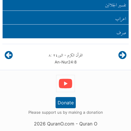
تفسير الجلالين
اعراب
صرف
القرآن الكريم
النور
٢٤
:
٨
-
An-Nur
24
:
8
Donate
Please support us by making a donation
2026
QuranO.com
- Quran O