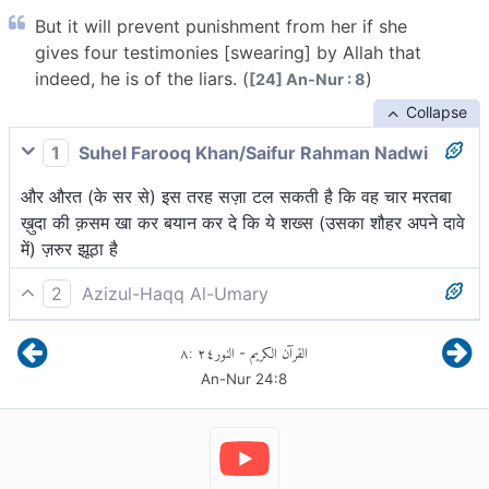
But it will prevent punishment from her if she
gives four testimonies [swearing] by Allah that
indeed, he is of the liars. (
)
[24] An-Nur : 8
Collapse
1
Suhel Farooq Khan/Saifur Rahman Nadwi
और औरत (के सर से) इस तरह सज़ा टल सकती है कि वह चार मरतबा
ख़ुदा की क़सम खा कर बयान कर दे कि ये शख्स (उसका शौहर अपने दावे
में) ज़रुर झूठा है
2
Azizul-Haqq Al-Umary
और स्त्री से दण्ड[1] इस प्रकार दूर होगा कि वह चार बार साक्ष्य दे,
٨
:
٢٤
النور
القرآن الكريم
-
अल्लाह की शपथ लेकर कि निःसंदेह, वह (पति) मिथ्यावादियों में से है।
An-Nur
24
:
8