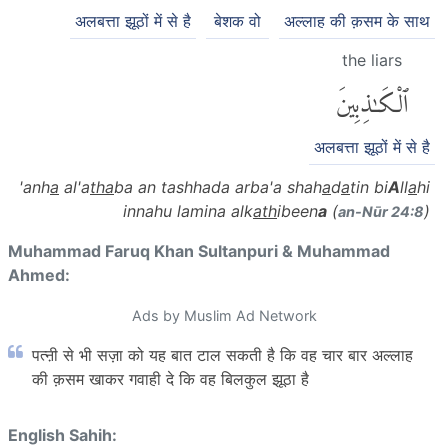
अलबत्ता झूठों में से है
बेशक वो
अल्लाह की क़सम के साथ
the liars
ٱلْكَٰذِبِينَ
अलबत्ता झूठों में से है
'anh
a
al'a
tha
ba an tashhada arba'a shah
a
d
a
tin bi
A
ll
a
hi
innahu lamina alk
ath
ibeen
a
(
)
an-Nūr 24:8
Muhammad Faruq Khan Sultanpuri & Muhammad
Ahmed:
Ads by Muslim Ad Network
पत्ऩी से भी सज़ा को यह बात टाल सकती है कि वह चार बार अल्लाह
की क़सम खाकर गवाही दे कि वह बिलकुल झूठा है
English Sahih: