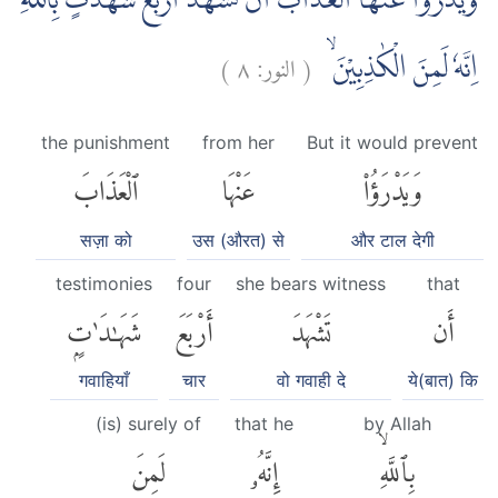
وَيَدْرَؤُا عَنْهَا الْعَذَابَ اَنْ تَشْهَدَ اَرْبَعَ شَهٰدٰتٍۢ بِاللّٰهِ
)
٨
النور:
(
اِنَّهٗ لَمِنَ الْكٰذِبِيْنَ ۙ
the punishment
from her
But it would prevent
وَيَدْرَؤُا۟
عَنْهَا
ٱلْعَذَابَ
सज़ा को
उस (औरत) से
और टाल देगी
testimonies
four
she bears witness
that
أَن
تَشْهَدَ
أَرْبَعَ
شَهَٰدَٰتٍۭ
गवाहियाँ
चार
वो गवाही दे
ये(बात) कि
(is) surely of
that he
by Allah
بِٱللَّهِۙ
إِنَّهُۥ
لَمِنَ