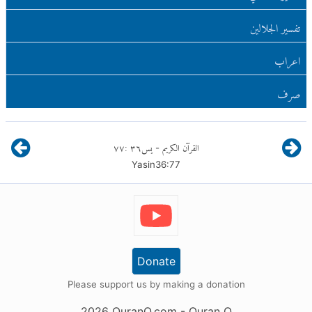
تفسير الجلالين
اعراب
صرف
القرآن الكريم
يس
٣٦
:
٧٧
-
Yasin
36
:
77
Donate
Please support us by making a donation
2026
QuranO.com
- Quran O