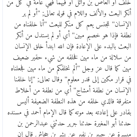
خلف أو العاص بن وائل أو فيهما فهي عامة في كل من
أنكر البعث والألف واللام في قوله تعالى; "أو لم ير
الإنسان" للجنس يعم كل منكر للبعث "أنا خلقناه من
نطفة فإذا هو خصيم مبين" أي أو لم يستدل من أنكر
البعث بالبدء على الإعادة فإن الله ابتدأ خلق الإنسان
من سلالة من ماء مهين فخلقه من شيء حقير ضعيف
مهين كما قال عز وجل "ألم نخلقكم من ماء مهين فجعلناه
في قرار مكين إلى قدر معلوم" وقال تعالى; "إنا خلقنا
الإنسان من نطفة أمشاج" أي من نطفة من أخلاط
متفرقة فالذي خلقه من هذه النطفة الضعيفة أليس
بقادر على إعادته بعد موته كما قال الإمام أحمد في مسنده
حدثنا أبو المغيرة حدثنا جرير حدثني عبدالرحمن بن
ميسرة عن جبير بن نفير عن بشر بن جحاش قال إن