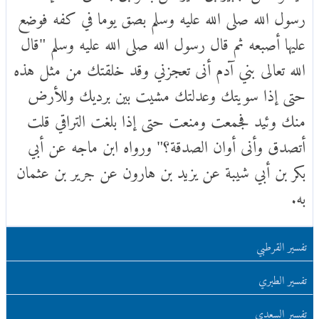
رسول الله صلى الله عليه وسلم بصق يوما في كفه فوضع
عليها أصبعه ثم قال رسول الله صلى الله عليه وسلم "قال
الله تعالى بني آدم أنى تعجزني وقد خلقتك من مثل هذه
حتى إذا سويتك وعدلتك مشيت بين برديك وللأرض
منك وئيد فجمعت ومنعت حتى إذا بلغت التراقي قلت
أتصدق وأنى أوان الصدقة؟" ورواه ابن ماجه عن أبي
بكر بن أبي شيبة عن يزيد بن هارون عن جرير بن عثمان
به.
تفسير القرطبي
تفسير الطبري
تفسير السعدي