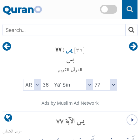
Skip to main content
Quran
O
[
٣٦
]
يس
: ٧٧
يس
القرآن الكريم
Ads by Muslim Ad Network
يس الآية ٧٧
الرسم العثماني