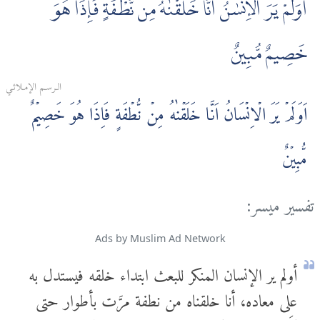
أَوَلَمْ يَرَ الْإِنسٰنُ أَنَّا خَلَقْنٰهُ مِن نُّطْفَةٍ فَإِذَا هُوَ
خَصِيمٌ مُّبِينٌ
الـرسـم الإمـلائـي
اَوَلَمۡ يَرَ الۡاِنۡسَانُ اَنَّا خَلَقۡنٰهُ مِنۡ نُّطۡفَةٍ فَاِذَا هُوَ خَصِيۡمٌ
مُّبِيۡنٌ‏
تفسير ميسر:
Ads by Muslim Ad Network
أولم ير الإنسان المنكر للبعث ابتداء خلقه فيستدل به
على معاده، أنا خلقناه من نطفة مرَّت بأطوار حتى