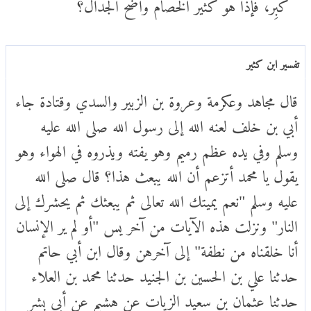
كَبِر، فإذا هو كثير الخصام واضح الجدال؟
تفسير ابن كثير
قال مجاهد وعكرمة وعروة بن الزبير والسدي وقتادة جاء
أبي بن خلف لعنه الله إلى رسول الله صلى الله عليه
وسلم وفي يده عظم رميم وهو يفته ويذروه في الهواء وهو
يقول يا محمد أتزعم أن الله يبعث هذا؟ قال صلى الله
عليه وسلم "نعم يميتك الله تعالى ثم يبعثك ثم يحشرك إلى
النار" ونزلت هذه الآيات من آخر يس "أو لم ير الإنسان
أنا خلقناه من نطفة" إلى آخرهن وقال ابن أبي حاتم
حدثنا علي بن الحسين بن الجنيد حدثنا محمد بن العلاء
حدثنا عثمان بن سعيد الزيات عن هشيم عن أبي بشر