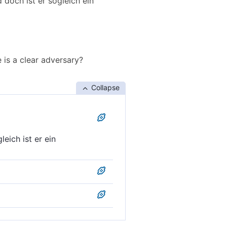
doch ist er sogleich ein
is a clear adversary?
Collapse
ich ist er ein
nd doch ist er ein
da, er ist ein