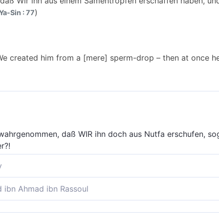
 daß Wir ihn aus einem Samentropfen erschaffen haben, und 
)
Ya-Sin : 77
e created him from a [mere] sperm-drop – then at once he 
wahrgenommen, daß WIR ihn doch aus Nutfa erschufen, sogle
r?!
y
esehen, daß Wir ihn aus einem Tropfen erschaffen haben, u
ibn Ahmad ibn Rassoul
 daß Wir ihn aus einem Samentropfen erschufen? Und siehe 