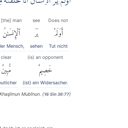
اَوَلَمْ يَرَ الْاِنْسَانُ اَنَّا خَلَقْنٰ
[the] man
see
Does not
أَوَلَمْ
يَرَ
ٱلْإِنسَٰنُ
der Mensch,
sehen
Tut nicht
clear
(is) an opponent
خَصِيمٌ
مُّبِينٌ
utlicher
(ist) ein Widersacher.
 Khaşīmun Mubīnun. (
)
Yāʾ Sīn 36:77