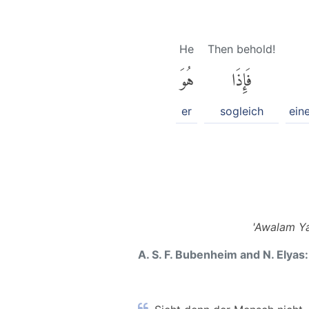
He
Then behold!
فَإِذَا
هُوَ
er
sogleich
ein
'Awalam Ya
A. S. F. Bubenheim and N. Elyas: