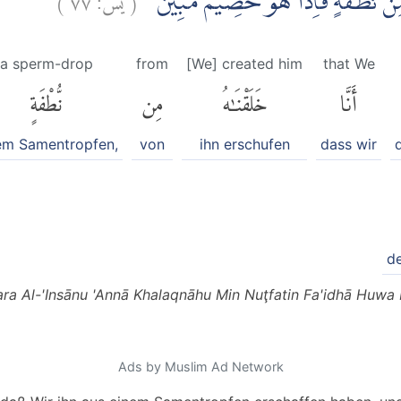
هُ مِنْ نُّطْفَةٍ فَاِذَا هُوَ خَصِيْمٌ مُّبِيْنٌ
a sperm-drop
from
[We] created him
that We
أَنَّا
خَلَقْنَٰهُ
مِن
نُّطْفَةٍ
em Samentropfen,
von
ihn erschufen
dass wir
de
ra Al-'Insānu 'Annā Khalaqnāhu Min Nuţfatin Fa'idhā Huwa
Ads by Muslim Ad Network