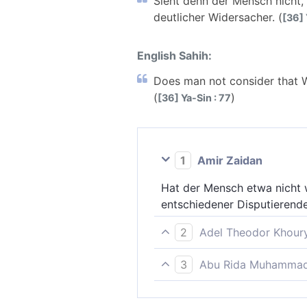
Sieht denn der Mensch nicht,
deutlicher Widersacher. (
[36] 
English Sahih:
Does man not consider that W
(
)
[36] Ya-Sin : 77
1
Amir Zaidan
Hat der Mensch etwa nicht 
entschiedener Disputierende
2
Adel Theodor Khour
Hat denn der Mensch nicht g
3
Abu Rida Muhammad 
offenkundiger Widerstreiter.
Weiß der Mensch denn nicht,