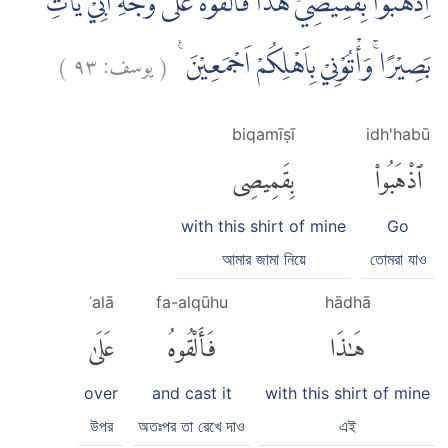
اِذْهَبُوْا بِقَمِيْصِيْ هٰذَا فَاَلْقُوْهُ عَلٰى وَجْهِ اَبِيْ يَأْتِ
)
٩٣
يوسف:
(
بَصِيْرًا ۚوَأْتُوْنِيْ بِاَهْلِكُمْ اَجْمَعِيْنَ ࣖ
biqamīṣī
idh'habū
ٱذْهَبُوا۟
بِقَمِيصِى
with this shirt of mine
Go
আমার জামা নিয়ে
তোমরা যাও
ʿalā
fa-alqūhu
hādhā
هَٰذَا
فَأَلْقُوهُ
عَلَىٰ
over
and cast it
with this shirt of mine
উপর
অতঃপর তা রেখে দাও
এই