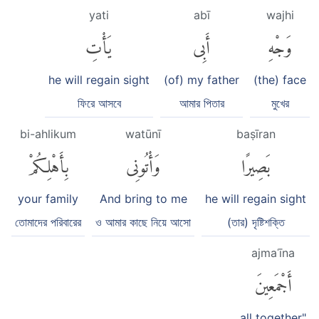
yati
abī
wajhi
وَجْهِ
أَبِى
يَأْتِ
he will regain sight
(of) my father
(the) face
ফিরে আসবে
আমার পিতার
মুখের
bi-ahlikum
watūnī
baṣīran
بَصِيرًا
وَأْتُونِى
بِأَهْلِكُمْ
your family
And bring to me
he will regain sight
তোমাদের পরিবারের
ও আমার কাছে নিয়ে আসো
(তার) দৃষ্টিশক্তি
ajmaʿīna
أَجْمَعِينَ
all together"