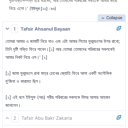
দৃষ্টিশক্তিসম্পন্ন হয়ে উঠবেন, আর তোমাদের পরিবারের সবাইকে আমার কাছে
নিয়ে এসো।’ (
)
ইউসূফ [১২] : ৯৩
Collapse
1
Tafsir Ahsanul Bayaan
তোমরা আমার এ জামাটি নিয়ে যাও এবং এটা আমার পিতার মুখমন্ডলের উপর রাখো;
তিনি দৃষ্টি শক্তি ফিরে পাবেন।[১] আর তোমরা তোমাদের পরিবারের সকলকেই
আমার নিকট নিয়ে এস।’ [২]
[১] জামা মুখমন্ডলে রাখা মাত্র চোখের জ্যোতি ফিরে আসা একটি অলৌকিক
মু'জিযা ও কারামত ছিল।
[২] এই বলে ইউসুফ (আঃ) স্বীয় পরিবারের সকলকে মিসর আসার আহবান
জানালেন।
2
Tafsir Abu Bakr Zakaria