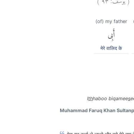
نَ
(of) my father
أَبِى
मेरे वालिद के
I
th
haboo biqamee
s
e
Muhammad Faruq Khan Sultan