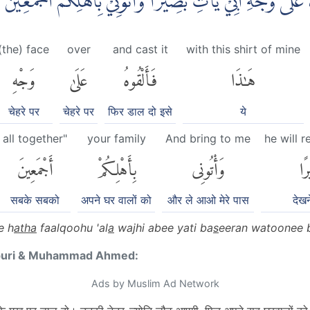
هُ عَلٰى وَجْهِ اَبِيْ يَأْتِ بَصِيْرًا ۚوَأْتُوْنِيْ بِاَهْلِكُمْ اَجْمَعِيْ
(the) face
over
and cast it
with this shirt of mine
هَٰذَا
فَأَلْقُوهُ
عَلَىٰ
وَجْهِ
चेहरे पर
चेहरे पर
फिर डाल दो इसे
ये
all together"
your family
And bring to me
he will r
رًا
وَأْتُونِى
بِأَهْلِكُمْ
أَجْمَعِينَ
सबके सबको
अपने घर वालों को
और ले आओ मेरे पास
देखन
e h
atha
faalqoohu 'al
a
wajhi abee yati ba
s
eeran watoonee b
puri & Muhammad Ahmed:
Ads by Muslim Ad Network