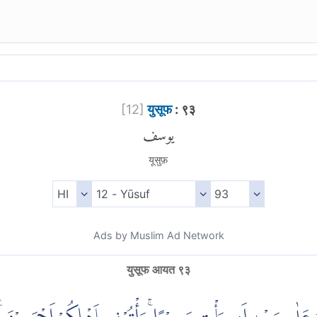
[
12
]
युसूफ
: ९३
يوسف
यूसुफ़
Ads by Muslim Ad Network
युसूफ आयत ९३