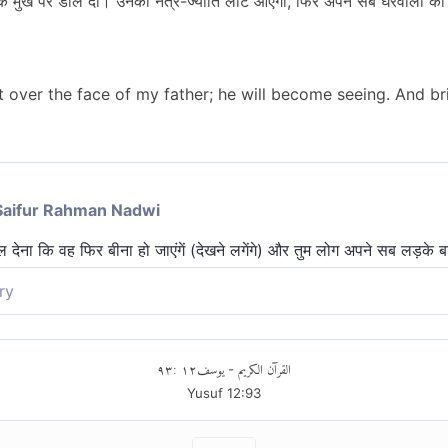
ाप के मुख पर डाल दो। उनकी नेत्र-ज्योति लौट आएगी, फिर अपने सब घरवालों को
it over the face of my father; he will become seeing. And br
Saifur Rahman Nadwi
 देना कि वह फिर बीना हो जाएंगें (देखने लगेंगे) और तुम लोग अपने सब लड़के 
ry
के मुँह पर डाल दो, वह देखने लगेंगे। और अपने पूरे घराने को (मिस्र) ले आओ।
٩٣
:
١٢
يوسف
القرآن الكريم
-
Yusuf
12
:
93