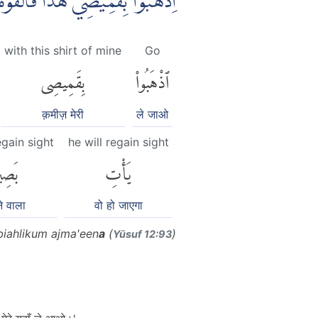
اِذْهَبُوْا بِقَمِيْصِيْ هٰذَا فَاَلْقُوْ ࣖ
with this shirt of mine
Go
ٱذْهَبُوا۟
بِقَمِيصِى
क़मीज़ मेरी
ले जाओ
egain sight
he will regain sight
يَأْتِ
بَصِي
े वाला
वो हो जाएगा
iahlikum ajma'een
a
(
)
Yūsuf 12:93