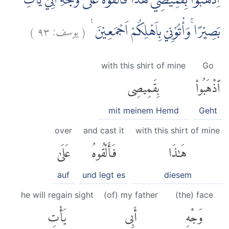
اِذْهَبُوْا بِقَمِيْصِيْ هٰذَا فَاَلْقُوْهُ عَلٰى وَجْهِ اَبِيْ يَأْتِ
)
٩٣
يوسف:
(
بَصِيْرًا ۚوَأْتُوْنِيْ بِاَهْلِكُمْ اَجْمَعِيْنَ ࣖ
with this shirt of mine
Go
ٱذْهَبُوا۟
بِقَمِيصِى
mit meinem Hemd
Geht
over
and cast it
with this shirt of mine
هَٰذَا
فَأَلْقُوهُ
عَلَىٰ
auf
und legt es
diesem
he will regain sight
(of) my father
(the) face
وَجْهِ
أَبِى
يَأْتِ