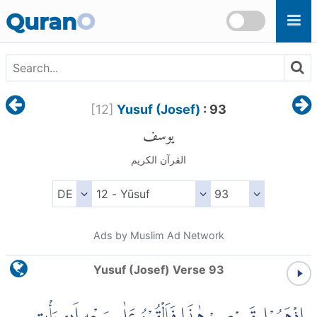
Skip to main content
Quran
O
[
12
]
Yusuf (Josef)
: 93
يوسف
القرآن الكريم
Ads by Muslim Ad Network
Yusuf (Josef) Verse 93