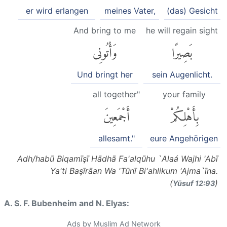
er wird erlangen
meines Vater,
(das) Gesicht
And bring to me
he will regain sight
بَصِيرًا
وَأْتُونِى
Und bringt her
sein Augenlicht.
all together"
your family
بِأَهْلِكُمْ
أَجْمَعِينَ
allesamt."
eure Angehörigen
Adh/habū Biqamīşī Hādhā Fa'alqūhu `Alaá Wajhi 'Abī
Ya'ti Başīrāan Wa 'Tūnī Bi'ahlikum 'Ajma`īna.
(
)
Yūsuf 12:93
A. S. F. Bubenheim and N. Elyas:
Ads by Muslim Ad Network