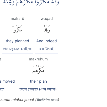
وَقَدْ مَكَرُوْا مَكْرَهُمْ وَعِنْدَ ال
makarū
waqad
وَقَدْ
مَكَرُوا۟
they planned
And indeed
তারা চক্রান্ত করেছিলো
এবং নিশ্চয়ই
a
makruhum
مَكْرُهُمْ
be moved
their plan
েতো
তাদের চক্রান্ত (এমন ভয়ানক)
ola minhul jibaal (
)
ʾIbrāhīm ১৪:৪৬