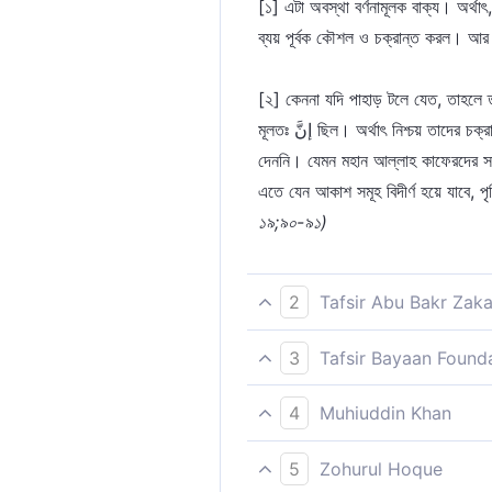
[১] এটা অবস্থা বর্ণনামূলক বাক্য। অর্থ
ব্যয় পূর্বক কৌশল ও চক্রান্ত করল। আর 
[২] কেননা যদি পাহাড় টলে যেত, তাহলে তা স্বস্থানে থা
মূলতঃ إنَّ ছিল। অর্থাৎ নিশ্চয় তাদের চক্রান্ত এত বড় ছিল যে, তার ফলে পাহাড়ও স্বস্থান থেকে সরে যেত! তিনি তো মহান আল্লাহই যিনি তাদের চক্রান্তকে সফল হতে
দেননি। যেমন মহান আল্লাহ কাফেরদের সম্বন্ধে বলেছেন, ﴿نشَقُّ الْأَرْضُ وَتَخِرُّ الْجِبَالُ هَدًّا. أَن دَعَوْا لِلرَّحْمَنِ وَلَدًا
এতে যেন আকাশ সমূহ বিদীর্ণ হয়ে যাবে, পৃ
১৯;৯০-৯১)
2
Tafsir Abu Bakr Zaka
আর তারা ভীষণ চক্রান্ত করেছিল, কিন্তু ত
3
Tafsir Bayaan Found
আর তারা তাদের ষড়যন্ত্র করেছিল, আর আল্
[১] অর্থাৎ তিনি তাদের যাবতীয় চক্রান্
4
Muhiuddin Khan
তারা নিজেদের মধ্যে ভীষণ চক্রান্ত করে
5
Zohurul Hoque
[২] অধিকাংশ তাফসীরবিদ (وَاِنْ كَانَ مَكْرُهُمْ) বাক্যের (اِنْ) শব্দটি নেতিবাচক অব্যয় সাব্যস্ত করে অর্থ করেছেন যে, তারা যদিও অনেক কূটকৌশল ও চালবাজি করেছে,