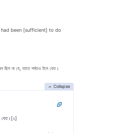
n had been [sufficient] to do
 এমন ছিল না যে, তাতে পর্বতও টলে যেত।
Collapse
লে যেত।[২]