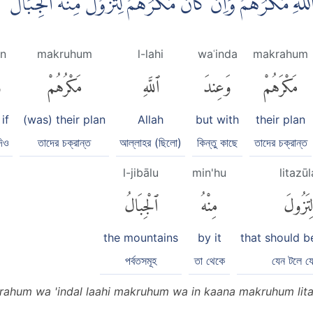
لّٰهِ مَكْرُهُمْۗ وَاِنْ كَانَ مَكْرُهُمْ لِتَزُوْلَ مِنْهُ الْجِبَال
in
makruhum
l-lahi
waʿinda
makrahum
مَكْرَهُمْ
وَعِندَ
ٱللَّهِ
مَكْرُهُمْ
و
if
(was) their plan
Allah
but with
their plan
দিও
তাদের চক্রান্ত
আল্লাহর (ছিলো)
কিন্তু কাছে
তাদের চক্রান্ত
l-jibālu
min'hu
litazūl
لِتَزُولَ
مِنْهُ
ٱلْجِبَالُ
the mountains
by it
that should 
পর্বতসমূহ
তা থেকে
যেন টলে য
hum wa 'indal laahi makruhum wa in kaana makruhum litazo