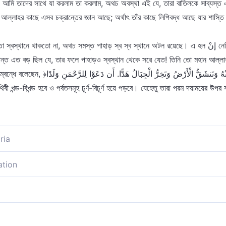
াৎ, আমি তাদের সাথে যা করলাম তা করলাম, অথচ অবস্থা এই যে, তারা বাতিলকে সাব্যস্ত এ
আল্লাহর কাছে এসব চক্রান্তের জ্ঞান আছে; অর্থাৎ তাঁর কাছে লিপিবদ্ধ আছে যার শাস্ত
কতো না, অথচ সমস্ত পাহাড় স্ব স্ব স্থানে অটল রয়েছে। এ হল إنْ নেতিবাচক مَا এর অর্থ। দ্বিতীয় অর্থ إنْ
تَكَادُ السَّمَاوَاتُ يَتَفَطَّرْنَ مِنْهُ وَتَ﴾ অর্থাৎ,
থিবী খন্ড-বিখন্ড হবে ও পর্বতসমূহ চূর্ণ-বিচূর্ণ হয়ে পড়বে। যেহেতু তারা পরম দয়াময়ের 
ria
াদের চক্রান্ত আল্লাহ্‌র কাছে রক্ষিত হয়েছে [১], তবে তাদের চক্রান্ত এমন ছিল না যে,
ation
লাহর কাছেই তাদের ষড়যন্ত্র, যদিও তাদের ষড়যন্ত্র এমন ছিল যা দ্বারা পাহাড় অপসারিত
ত বেষ্টন করে আছেন। তিনি সেগুলোকে পুনরায় তাদের দিকে তাক করে দিয়েছেন। আবার তিনি 
 নিয়েছে এবং আল্লাহর সামনে রক্ষিত আছে তাদের কু-চক্রান্ত। তাদের কুটকৌশল পাহাড় 