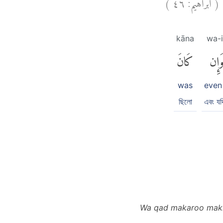
)
٤٦
ابراهيم:
(
ُ
kāna
wa-
َإِن
كَانَ
was
even 
ছিলো
এবং য
Wa qad makaroo makra