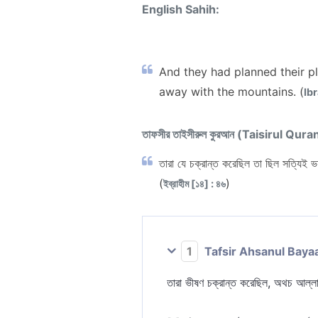
English Sahih:
And they had planned their pla
away with the mountains. (
Ib
তাফসীর তাইসীরুল কুরআন (Taisirul Qura
তারা যে চক্রান্ত করেছিল তা ছিল সত্যিই ভ
(
)
ইব্রাহীম [১৪] : ৪৬
1
Tafsir Ahsanul Baya
তারা ভীষণ চক্রান্ত করেছিল, অথচ আল্লা